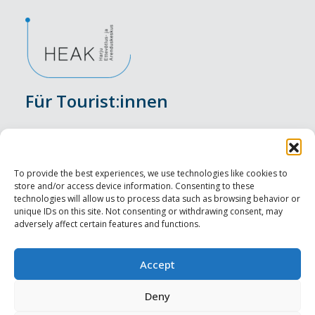
Für Tourist:innen
Veranstaltungen
Unterkunft
To provide the best experiences, we use technologies like cookies to
store and/or access device information. Consenting to these
Genusserlebnisse
technologies will allow us to process data such as browsing behavior or
unique IDs on this site. Not consenting or withdrawing consent, may
adversely affect certain features and functions.
Sehenswürdigkeiten
Visit Tallinn
Accept
Für Tourismusprofis
Deny