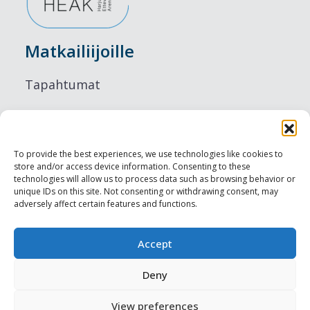
Matkailiijoille
Tapahtumat
Majoitus
Ruokailu
To provide the best experiences, we use technologies like cookies to
store and/or access device information. Consenting to these
Nähtävyydet
technologies will allow us to process data such as browsing behavior or
unique IDs on this site. Not consenting or withdrawing consent, may
adversely affect certain features and functions.
Visit Tallinn
Ammattilaisille
Accept
Deny
Harju-, Rapla- & Läänemaa DMO
View preferences