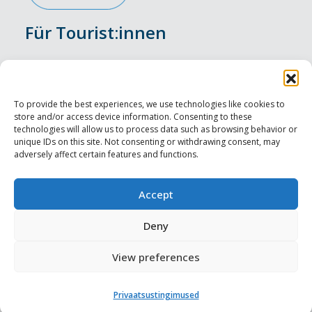
Für Tourist:innen
Veranstaltungen
Unterkunft
To provide the best experiences, we use technologies like cookies to
store and/or access device information. Consenting to these
Genusserlebnisse
technologies will allow us to process data such as browsing behavior or
unique IDs on this site. Not consenting or withdrawing consent, may
adversely affect certain features and functions.
Sehenswürdigkeiten
Visit Tallinn
Accept
Für Tourismusprofis
Deny
View preferences
Harju-, Rapla- ja Läänemaa DMO
Privaatsustingimused