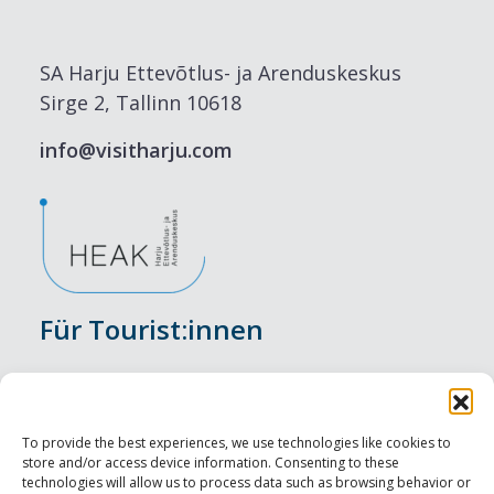
SA Harju Ettevõtlus- ja Arenduskeskus
Sirge 2, Tallinn 10618
info@visitharju.com
Für Tourist:innen
Veranstaltungen
Unterkunft
To provide the best experiences, we use technologies like cookies to
store and/or access device information. Consenting to these
Genusserlebnisse
technologies will allow us to process data such as browsing behavior or