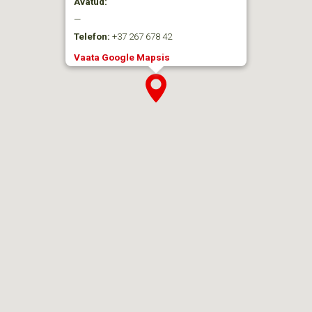
Avatud:
—
Telefon:
+37 267 678 42
Vaata Google Mapsis