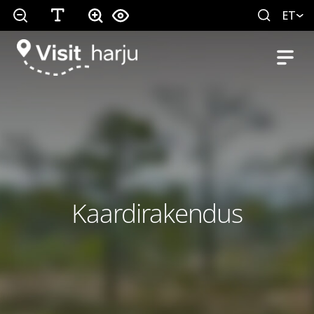
ET
Kaardirakendus