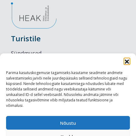
Turistile
Sündmused
Majutus
Parima kasutuskogemuse tagamiseks kasutame seadmete andmete
salvestamiseks ja/või neile juurdepääsuks selliseid tehnoloogiaid nagu
Maitseelamused
küpsised. Nende tehnoloogiate kasutamisega nõustudes lubate meil
töödelda selliseid andmeid nagu veebikasutaja käitumine või
Vaatamisväärsused
unikaalsed ID-d sellel veebisaidil. Nõusoleku andmata jätmine või
nõusoleku tagasivõtmine võib mõjutada teatud funktsioone ja
võimalusi.
Visit Tallinn
Turismiprofessionaalile
Nõustu