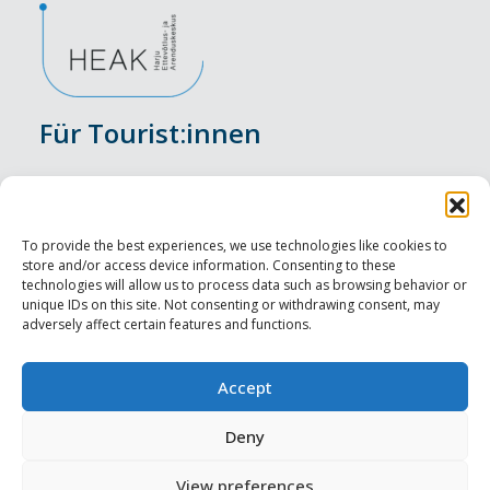
Für Tourist:innen
Veranstaltungen
Unterkunft
To provide the best experiences, we use technologies like cookies to
store and/or access device information. Consenting to these
Genusserlebnisse
technologies will allow us to process data such as browsing behavior or
unique IDs on this site. Not consenting or withdrawing consent, may
adversely affect certain features and functions.
Sehenswürdigkeiten
Visit Tallinn
Accept
Für Tourismusprofis
Deny
View preferences