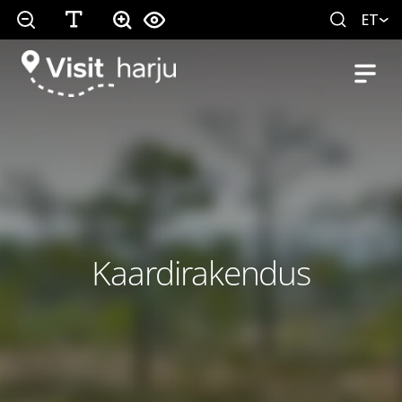
ET
Kaardirakendus