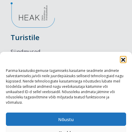
Turistile
Sündmused
Majutus
Parima kasutuskogemuse tagamiseks kasutame seadmete andmete
salvestamiseks ja/või neile juurdepääsuks selliseid tehnoloogiaid nagu
Maitseelamused
küpsised. Nende tehnoloogiate kasutamisega nõustudes lubate meil
töödelda selliseid andmeid nagu veebikasutaja käitumine või
Vaatamisväärsused
unikaalsed ID-d sellel veebisaidil. Nõusoleku andmata jätmine või
nõusoleku tagasivõtmine võib mõjutada teatud funktsioone ja
võimalusi.
Visit Tallinn
Turismiprofessionaalile
Nõustu