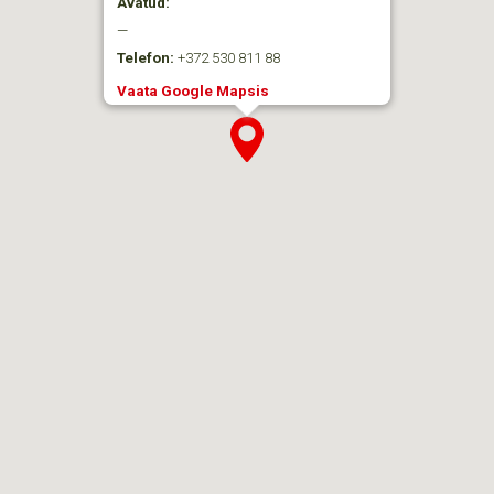
Avatud:
—
Telefon:
+372 530 811 88
Vaata Google Mapsis