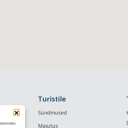
Turistile
Sündmused
stamiseks
Majutus