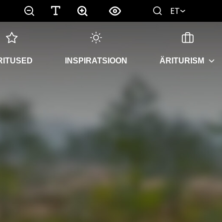
ET
RITUSED
INSPIRATSIOON
ÄRITURISM