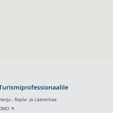
Turismiprofessionaalile
Harju-, Rapla- ja Läänemaa
DMO