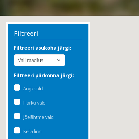
Filtreeri
Filtreeri asukoha järgi:
Filtreeri piirkonna järgi:
Anija vald
Harku vald
Jõelähtme vald
Keila linn