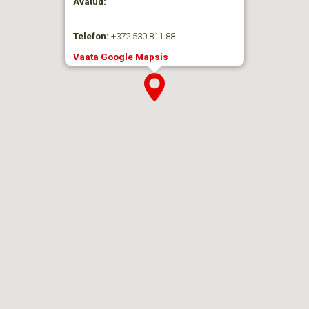
Avatud:
—
Telefon:
+372 530 811 88
Vaata Google Mapsis