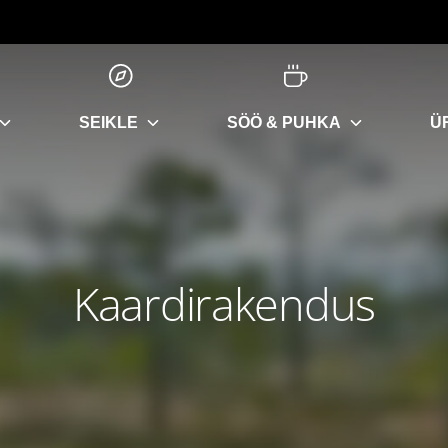
SEIKLE
SÖÖ & PUHKA
Ü
Kaardirakendus