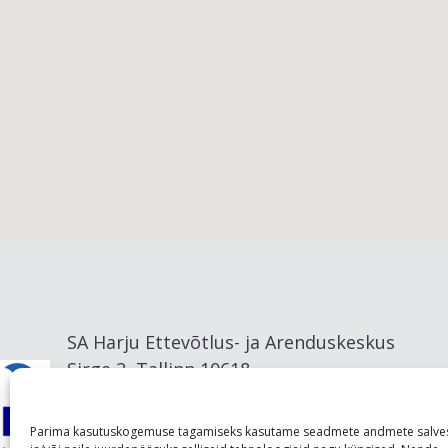
Viimsi vald
SA Harju Ettevõtlus- ja Arenduskeskus
Sirge 2, Tallinn 10618
info@visitharju.com
Parima kasutuskogemuse tagamiseks kasutame seadmete andmete salve