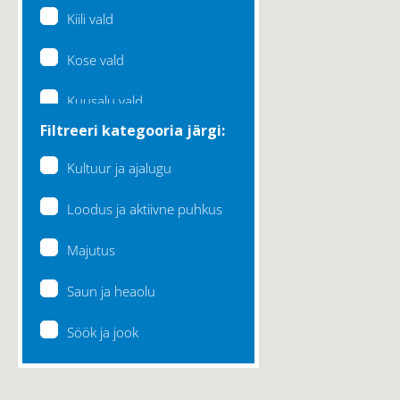
Kiili vald
Kose vald
Kuusalu vald
Filtreeri kategooria järgi:
Lääne-Harju vald
Kultuur ja ajalugu
Loksa linn
Loodus ja aktiivne puhkus
Maardu linn
Majutus
Raasiku vald
Saun ja heaolu
Rae vald
Söök ja jook
Saku vald
Saue vald