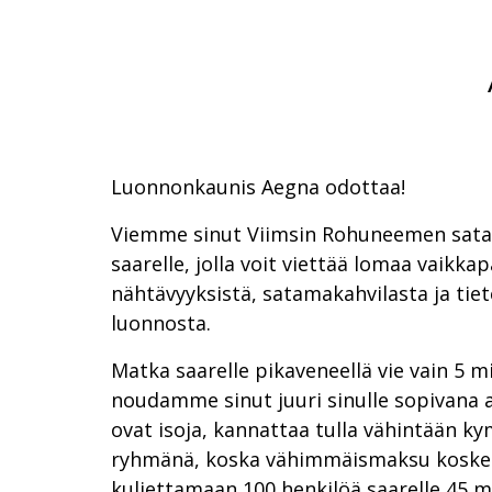
Luonnonkaunis Aegna odottaa!
Viemme sinut Viimsin Rohuneemen sata
saarelle, jolla voit viettää lomaa vaikka
nähtävyyksistä, satamakahvilasta ja tiet
luonnosta.
Matka saarelle pikaveneellä vie vain 5 
noudamme sinut juuri sinulle sopivana
ovat isoja, kannattaa tulla vähintään
ryhmänä, koska vähimmäismaksu koske
kuljettamaan 100 henkilöä saarelle 45 m