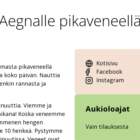
Aegnalle pikaveneell
Kotisivu
masta pikaveneellä
Facebook
pa koko päivän. Nauttia
Instagram
enkin rannasta ja
minuuttia. Viemme ja
Aukioloajat
 aikana! Koska veneemme
 kymmenen hengen
Vain tilauksesta
e 10 henkeä. Pystymme
inuutissa. Veneet ovat