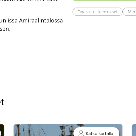
Opastetut kierrokset
Mer
uniissa Amiraalintalossa
sen.
t
Katso kartalla