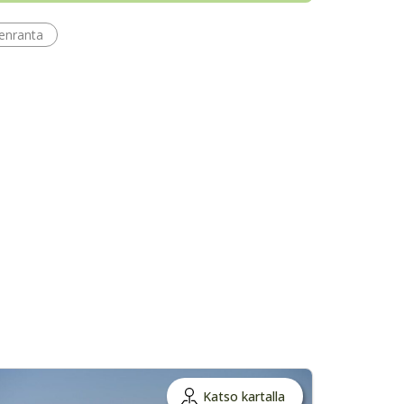
enranta
Katso kartalla