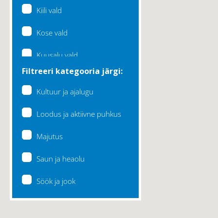
Kiili vald
Kose vald
Kuusalu vald
Filtreeri kategooria järgi:
Lääne-Harju vald
Kultuur ja ajalugu
Loksa linn
Loodus ja aktiivne puhkus
Maardu linn
Majutus
Raasiku vald
Saun ja heaolu
Rae vald
Söök ja jook
Saku vald
Saue vald