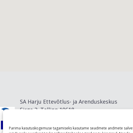
Viimsi vald
SA Harju Ettevõtlus- ja Arenduskeskus
Sirge 2, Tallinn 10618
info@visitharju.com
Parima kasutuskogemuse tagamiseks kasutame seadmete andmete salve