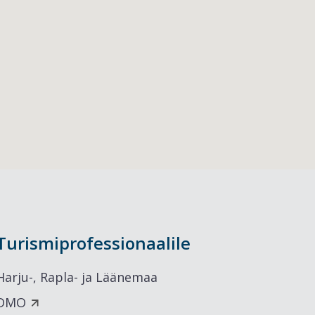
Turismiprofessionaalile
Harju-, Rapla- ja Läänemaa
DMO