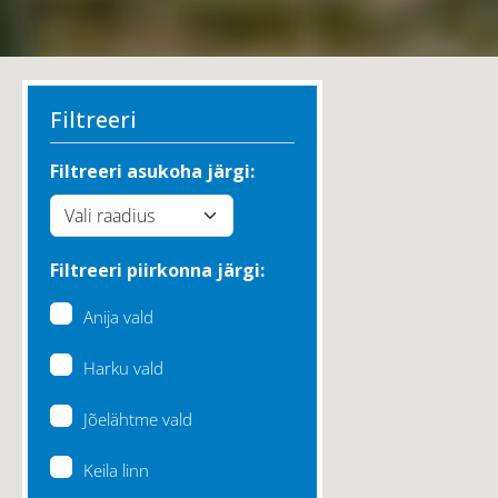
Filtreeri
Filtreeri asukoha järgi:
Filtreeri piirkonna järgi:
Anija vald
Harku vald
Jõelähtme vald
Keila linn