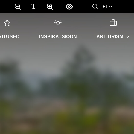
ET
RITUSED
INSPIRATSIOON
ÄRITURISM