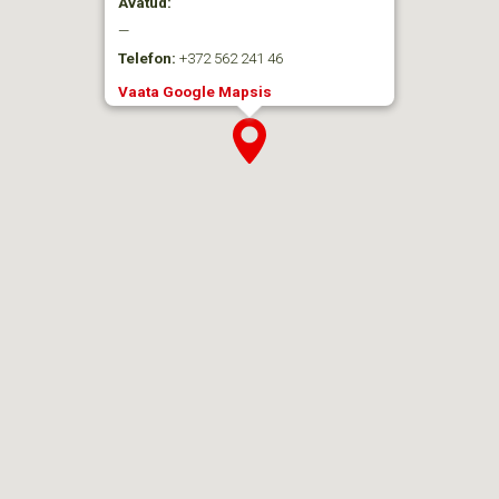
Avatud:
—
Telefon:
+372 562 241 46
Vaata Google Mapsis