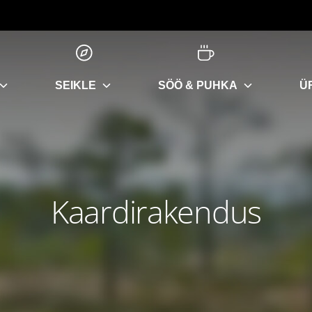
SEIKLE
SÖÖ & PUHKA
Ü
Kaardirakendus