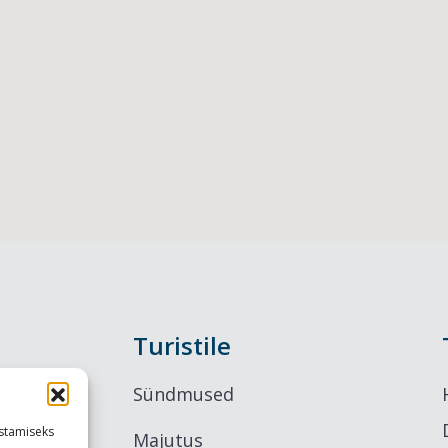
Turistile
Sündmused
stamiseks
Majutus