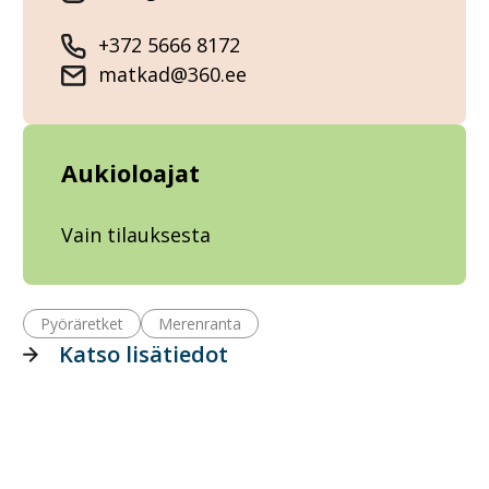
+372 5666 8172
matkad@360.ee
Aukioloajat
Vain tilauksesta
Pyöräretket
Merenranta
Katso lisätiedot