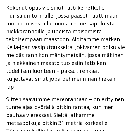
Kokenut opas vie sinut fatbike-retkelle
Türisalun törmälle, jossa pääset nauttimaan
monipuolisesta luonnosta – metsäpoluista
hiekkarannoille ja upeista maisemista
teknisempään maastoon. Aloitamme matkan
Keila-Joan vesiputoukselta. Jokivarren polku vie
meidät rannikon mäntymetsiin, jossa mäkinen
ja hiekkainen maasto tuo esiin fatbiken
todellisen luonteen – paksut renkaat
kuljettavat sinut jopa pehmeimmän hiekan
läpi.
Sitten saavumme merenrantaan – on erityinen
tunne ajaa pyörällä pitkin rantaa, kun meri
pauhaa vieressäsi. Sieltä jatkamme
metsäpolkuja pitkin 31 metriä korkealle
Türisalun kallioille, joilta avautuu upea