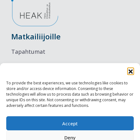
Matkailiijoille
Tapahtumat
Majoitus
Ruokailu
To provide the best experiences, we use technologies like cookies to
store and/or access device information. Consenting to these
Nähtävyydet
technologies will allow us to process data such as browsing behavior or
unique IDs on this site. Not consenting or withdrawing consent, may
adversely affect certain features and functions.
Visit Tallinn
Ammattilaisille
Accept
Deny
Harju-, Rapla- & Läänemaa DMO