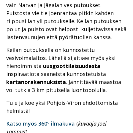
vain Narvan ja Jägalan vesiputoukset.
Puistosta vie tie joenrantaa pitkin kahden
riippusillan yli putoukselle. Keilan putouksen
polut ja puisto ovat helposti kuljettavissa sekä
lastenvaunujen että pyörätuolien kanssa.
Keilan putouksella on kunnostettu
vesivoimalaitos. Lähellä sijaitsee myös yksi
hienoimmista
uusgoottilaisuudesta
inspiraatiota saaneista kunnostetuista
kartanorakennuksista
. Jännittävää maastoa
voi tutkia 3 km pituisella luontopolulla.
Tule ja koe yksi Pohjois-Viron ehdottomista
helmistä!
Katso myös 360° ilmakuva
(
kuvaaja Joel
Tammet
).