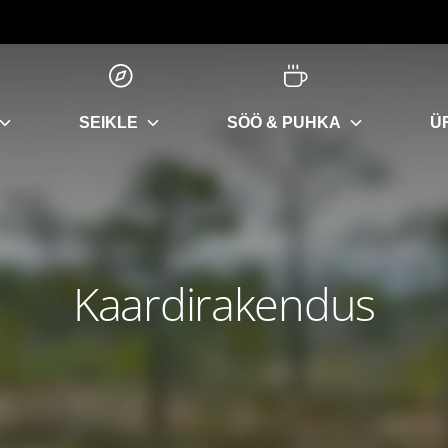
SEIKLE
SÖÖ & PUHKA
Ü
Kaardirakendus