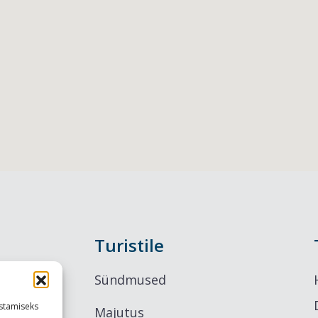
Turistile
Sündmused
stamiseks
Majutus