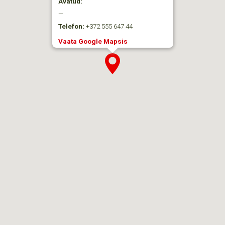
Avatud:
—
Telefon:
+372 555 647 44
Vaata Google Mapsis