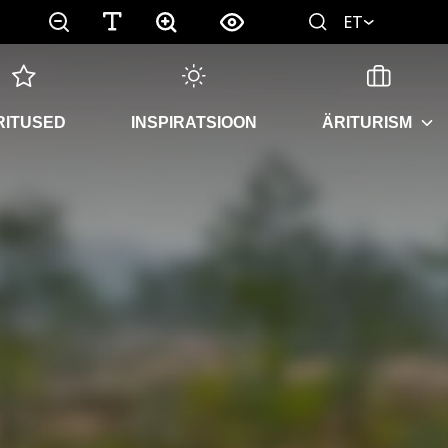
ET
RITUSED
INSPIRATSIOON
ÄRITURISM