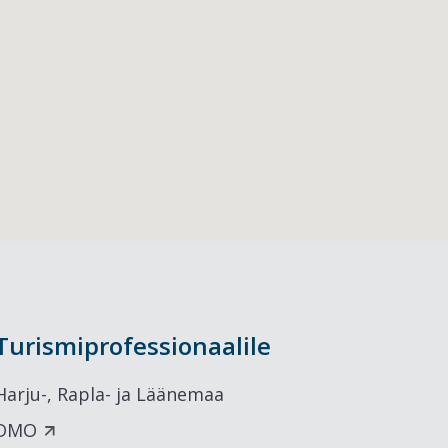
Turismiprofessionaalile
Harju-, Rapla- ja Läänemaa
DMO