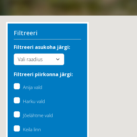
Filtreeri
Filtreeri asukoha järgi:
Filtreeri piirkonna järgi:
Anija vald
Harku vald
Jõelähtme vald
Keila linn