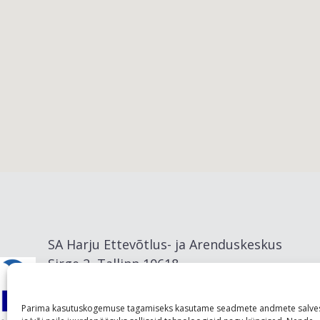
Viimsi vald
SA Harju Ettevõtlus- ja Arenduskeskus
Sirge 2, Tallinn 10618
info@visitharju.com
Parima kasutuskogemuse tagamiseks kasutame seadmete andmete salve