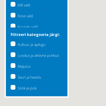
Kiili vald
Kose vald
Kuusalu vald
Filtreeri kategooria järgi:
Lääne-Harju vald
Kultuur ja ajalugu
Loksa linn
Loodus ja aktiivne puhkus
Maardu linn
Majutus
Raasiku vald
Saun ja heaolu
Rae vald
Söök ja jook
Saku vald
Saue vald