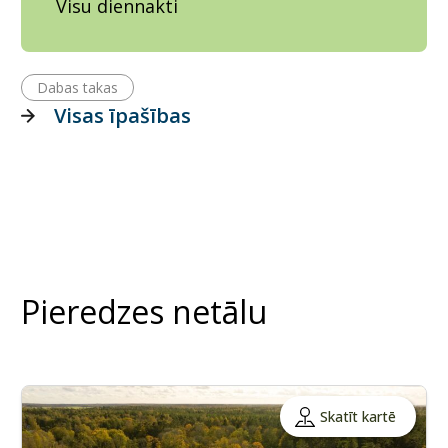
Visu diennakti
Dabas takas
Visas īpašības
Pieredzes netālu
Skatīt kartē