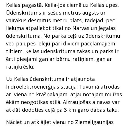
Keilas pagastā, Keila-Joa ciemā uz Keilas upes.
Ūdenskritums ir sešus metrus augsts un
vairākus desmitus metru plats, tādējādi pēc
lieluma atpaliekot tikai no Narvas un Jegalas
ūdenskrituma. No parka ceļš uz ūdenskritumu
ved pa upes ieleju pāri diviem paceļamajiem
tiltiem. Keilas ūdenskrituma takas un parks ir
ērti pieejami gan ar bērnu ratiņiem, gan ar
ratiņkrēslu.
Uz Keilas ūdenskrituma ir atjaunota
hidroelektroenerģijas stacija. Tuvumā atrodas
arī viena no krāšņākajām, atjaunotajām muižas
ēkām neogotikas stilā. Aizraujošas ainavas var
atklāt dodoties ceļā pa 3 km garo dabas taku.
Nāciet un atklājiet vienu no Ziemeļigaunijas