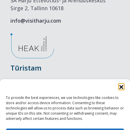
SA Harju Ettevõtlus- ja Arenduskeskus
Sirge 2, Tallinn 10618
info@visitharju.com
Tūristam
Pasākumi
Nakšņošana
To provide the best experiences, we use technologies like cookies to
store and/or access device information. Consenting to these
Vietas maltītei
technologies will allow us to process data such as browsing behavior or
unique IDs on this site. Not consenting or withdrawing consent, may
adversely affect certain features and functions.
Apskates objekti