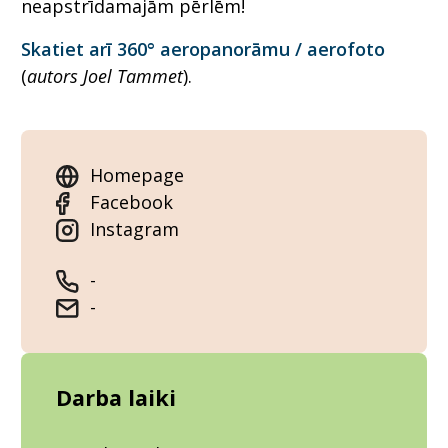
neapstrīdamajām pērlēm!
Skatiet arī 360° aeropanorāmu / aerofoto
(
autors Joel Tammet
).
Homepage
Facebook
Instagram
-
-
Darba laiki