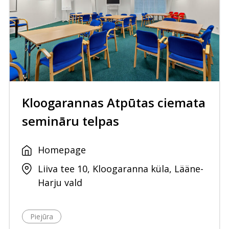
Kloogarannas Atpūtas ciemata
semināru telpas
Homepage
Liiva tee 10, Kloogaranna küla, Lääne-
Harju vald
Piejūra