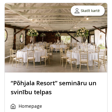
Skatīt kartē
“Põhjala Resort” semināru un
svinību telpas
Homepage