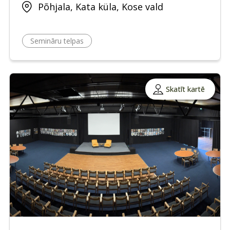
Põhjala, Kata küla, Kose vald
Semināru telpas
Skatīt kartē