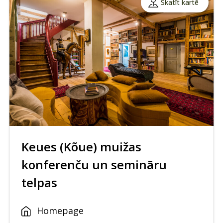
Skatīt kartē
Keues (Kõue) muižas
konferenču un semināru
telpas
Homepage