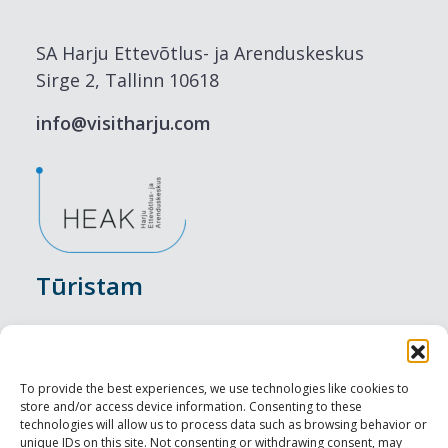
SA Harju Ettevõtlus- ja Arenduskeskus
Sirge 2, Tallinn 10618
info@visitharju.com
Tūristam
Pasākumi
Nakšņošana
To provide the best experiences, we use technologies like cookies to
store and/or access device information. Consenting to these
Vietas maltītei
technologies will allow us to process data such as browsing behavior or
unique IDs on this site. Not consenting or withdrawing consent, may