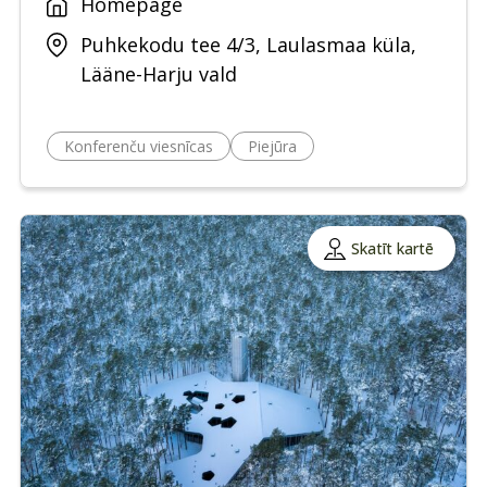
Homepage
Puhkekodu tee 4/3, Laulasmaa küla,
Lääne-Harju vald
Konferenču viesnīcas
Piejūra
Skatīt kartē