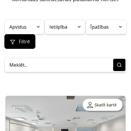
Apvidus
Ietilpība
Īpašības
Filtrē
Skatīt kartē