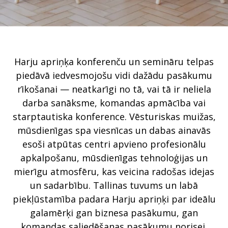
Harju apriņķa konferenču un semināru telpas
piedāvā iedvesmojošu vidi dažādu pasākumu
rīkošanai — neatkarīgi no tā, vai tā ir neliela
darba sanāksme, komandas apmācība vai
starptautiska konference. Vēsturiskas muižas,
mūsdienīgas spa viesnīcas un dabas ainavās
esoši atpūtas centri apvieno profesionālu
apkalpošanu, mūsdienīgas tehnoloģijas un
mierīgu atmosfēru, kas veicina radošas idejas
un sadarbību. Tallinas tuvums un labā
piekļūstamība padara Harju apriņķi par ideālu
galamērķi gan biznesa pasākumu, gan
komandas saliedēšanas pasākumu norisei.