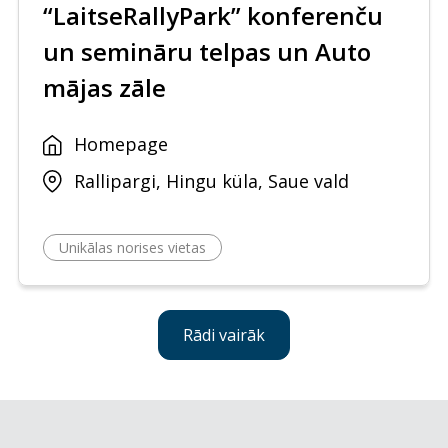
“LaitseRallyPark” konferenču
un semināru telpas un Auto
mājas zāle
Homepage
Rallipargi, Hingu küla, Saue vald
Unikālas norises vietas
Rādi vairāk