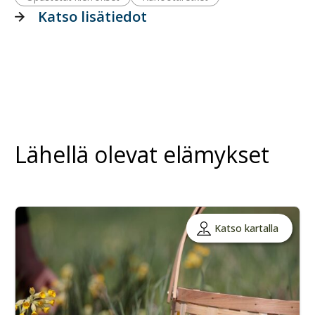
Katso lisätiedot
Lähellä olevat elämykset
Katso kartalla