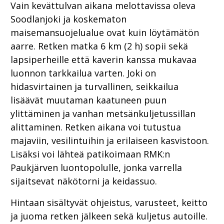
Vain kevättulvan aikana melottavissa oleva
Soodlanjoki ja koskematon
maisemansuojelualue ovat kuin löytämätön
aarre. Retken matka 6 km (2 h) sopii sekä
lapsiperheille että kaverin kanssa mukavaa
luonnon tarkkailua varten. Joki on
hidasvirtainen ja turvallinen, seikkailua
lisäävät muutaman kaatuneen puun
ylittäminen ja vanhan metsänkuljetussillan
alittaminen. Retken aikana voi tutustua
majaviin, vesilintuihin ja erilaiseen kasvistoon.
Lisäksi voi lähteä patikoimaan RMK:n
Paukjärven luontopolulle, jonka varrella
sijaitsevat näkötorni ja keidassuo.
Hintaan sisältyvät ohjeistus, varusteet, keitto
ja juoma retken jälkeen sekä kuljetus autoille.