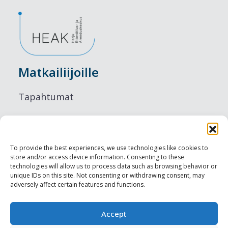
Matkailiijoille
Tapahtumat
Majoitus
Ruokailu
To provide the best experiences, we use technologies like cookies to
store and/or access device information. Consenting to these
Nähtävyydet
technologies will allow us to process data such as browsing behavior or
unique IDs on this site. Not consenting or withdrawing consent, may
adversely affect certain features and functions.
Visit Tallinn
Ammattilaisille
Accept