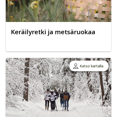
Keräilyretki ja metsäruokaa
Katso kartalla