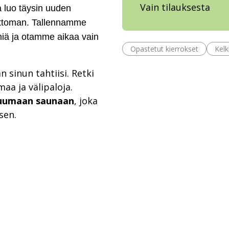
Vain tilauksesta
 luo täysin uuden
attoman. Tallennamme
iä ja otamme aikaa vain
Opastetut kierrokset
Kelk
 sinun tahtiisi. Retki
aa ja välipaloja.
uumaan saunaan
, joka
sen.