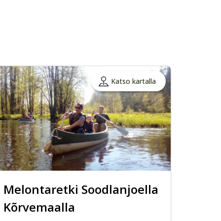
Katso kartalla
Melontaretki Soodlanjoella
Kõrvemaalla