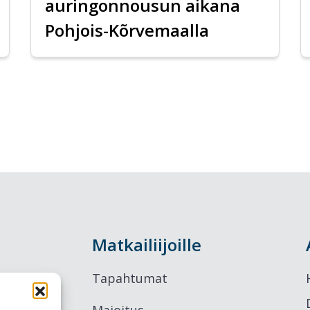
auringonnousun aikana
Pohjois-Kõrvemaalla
Matkailiijoille
Tapahtumat