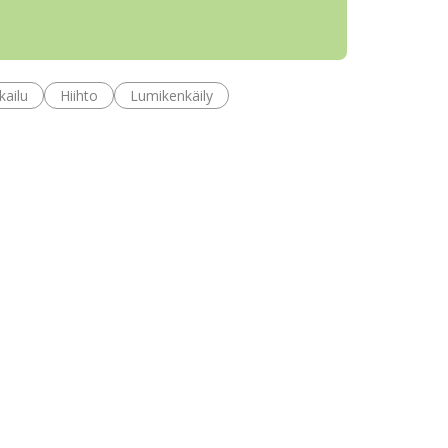
kailu
Hiihto
Lumikenkäily