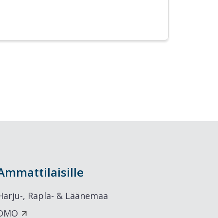
Ammattilaisille
Harju-, Rapla- & Läänemaa
DMO