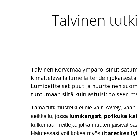
Talvinen tut
Talvinen Kõrvemaa ympäröi sinut satumai
kimaltelevalla lumella tehden jokaisesta
Lumipeitteiset puut ja huurteinen suom
tuntumaan siltä kuin astuisit toiseen m
Tämä tutkimusretki ei ole vain kävely, vaan 
lumikengät
potkukelka
seikkailu, jossa
,
kulkemaan reittejä, jotka muuten jäisivät s
iltaretken l
Halutessasi voit kokea myös