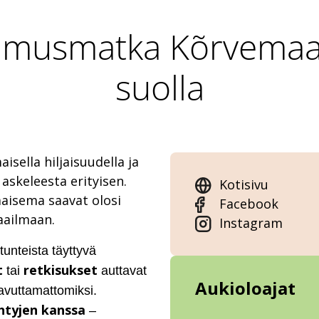
kimusmatka Kõrvemaa
suolla
sella hiljaisuudella ja
 askeleesta erityisen.
Kotisivu
aisema saavat olosi
Facebook
aailmaan.
Instagram
tunteista täyttyvä
t
retkisukset
tai
auttavat
Aukioloajat
aavuttamattomiksi.
yhtyjen kanssa
–