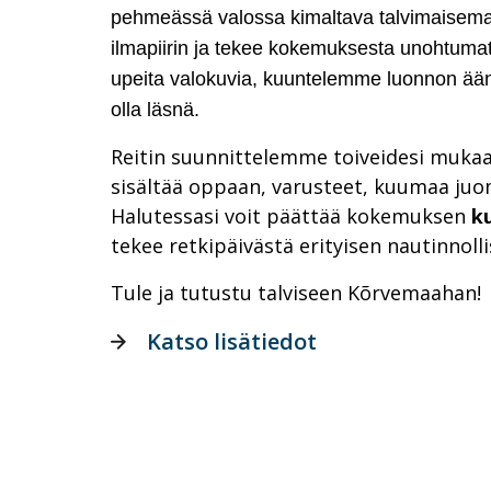
pehmeässä valossa kimaltava talvimaisema
ilmapiirin ja tekee kokemuksesta unohtum
upeita valokuvia, kuuntelemme luonnon ään
olla läsnä.
Reitin suunnittelemme toiveidesi mukaan
sisältää oppaan, varusteet, kuumaa juom
Halutessasi voit päättää kokemuksen
k
tekee retkipäivästä erityisen nautinnolli
Tule ja tutustu talviseen Kõrvemaahan!
Katso lisätiedot