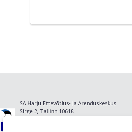
SA Harju Ettevõtlus- ja Arenduskeskus
Sirge 2, Tallinn 10618
info@visitharju.com