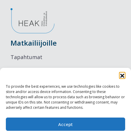
Matkailiijoille
Tapahtumat
Majoitus
Ruokailu
To provide the best experiences, we use technologies like cookies to
store and/or access device information. Consenting to these
Nähtävyydet
technologies will allow us to process data such as browsing behavior or
unique IDs on this site. Not consenting or withdrawing consent, may
adversely affect certain features and functions.
Visit Tallinn
Ammattilaisille
Accept