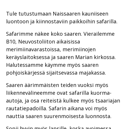
Tule tutustumaan Naissaaren kauniiseen
luontoon ja kiinnostaviin paikkoihin safarilla.
Safarimme näkee koko saaren. Vierailemme
B10, Neuvostoliiton aikaisissa
merimiinavarastoissa, merimiinojen
keräyslaitoksessa ja saaren Marian kirkossa.
Halutessamme käymme myös saaren
pohjoiskärjessä sijaitsevassa majakassa.
Saaren äärimmäisten teiden vuoksi myös
liikennevälineemme ovat safarilla kuorma-
autoja, ja osa reiteistä kulkee myös tsaariajan
rautatiepadoilla. Safarin aikana voi myös
nauttia saaren suurenmoisesta luonnosta.
Sopii hyvin myös lapsille, koska avoimessa