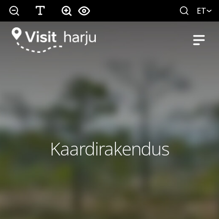
ET
Kaardirakendus