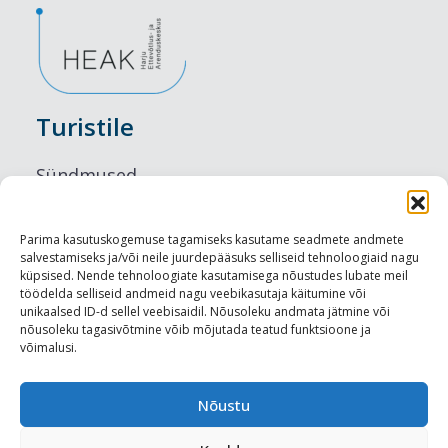
Turistile
Sündmused
Majutus
Parima kasutuskogemuse tagamiseks kasutame seadmete andmete
salvestamiseks ja/või neile juurdepääsuks selliseid tehnoloogiaid nagu
Maitseelamused
küpsised. Nende tehnoloogiate kasutamisega nõustudes lubate meil
töödelda selliseid andmeid nagu veebikasutaja käitumine või
Vaatamisväärsused
unikaalsed ID-d sellel veebisaidil. Nõusoleku andmata jätmine või
nõusoleku tagasivõtmine võib mõjutada teatud funktsioone ja
võimalusi.
Visit Tallinn
Turismiprofessionaalile
Nõustu