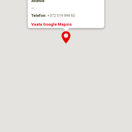
Avatud:
—
Telefon:
+372 519 994 60
Vaata Google Mapsis