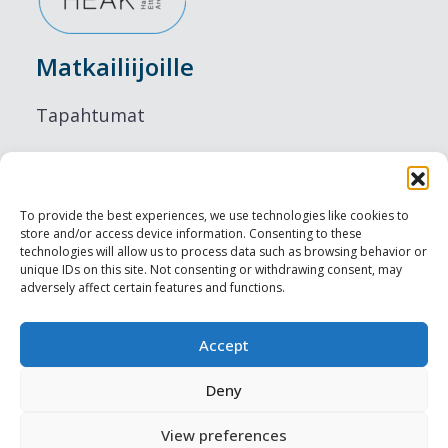
Matkailiijoille
Tapahtumat
Majoitus
Ruokailu
To provide the best experiences, we use technologies like cookies to
store and/or access device information. Consenting to these
Nähtävyydet
technologies will allow us to process data such as browsing behavior or
unique IDs on this site. Not consenting or withdrawing consent, may
adversely affect certain features and functions.
Visit Tallinn
Ammattilaisille
Accept
Deny
Harju-, Rapla- & Läänemaa DMO
View preferences
Muut meistä