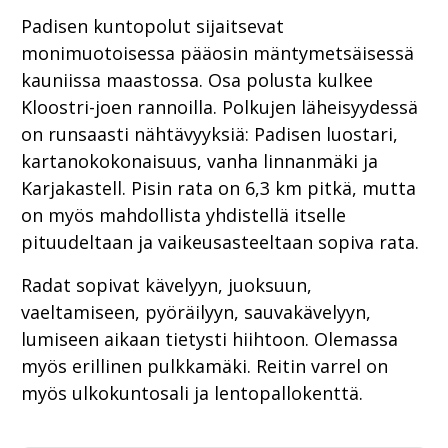
Padisen kuntopolut sijaitsevat
monimuotoisessa pääosin mäntymetsäisessä
kauniissa maastossa. Osa polusta kulkee
Kloostri-joen rannoilla. Polkujen läheisyydessä
on runsaasti nähtävyyksiä: Padisen luostari,
kartanokokonaisuus, vanha linnanmäki ja
Karjakastell. Pisin rata on 6,3 km pitkä, mutta
on myös mahdollista yhdistellä itselle
pituudeltaan ja vaikeusasteeltaan sopiva rata.
Radat sopivat kävelyyn, juoksuun,
vaeltamiseen, pyöräilyyn, sauvakävelyyn,
lumiseen aikaan tietysti hiihtoon. Olemassa
myös erillinen pulkkamäki. Reitin varrel on
myös ulkokuntosali ja lentopallokenttä.