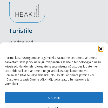
Turistile
Sündmused
Majutus
Parima kasutuskogemuse tagamiseks kasutame seadmete andmete
salvestamiseks ja/või neile juurdepääsuks selliseid tehnoloogiaid nagu
Maitseelamused
küpsised. Nende tehnoloogiate kasutamisega nõustudes lubate meil
töödelda selliseid andmeid nagu veebikasutaja käitumine või
Vaatamisväärsused
unikaalsed ID-d sellel veebisaidil. Nõusoleku andmata jätmine või
nõusoleku tagasivõtmine võib mõjutada teatud funktsioone ja
võimalusi.
Visit Tallinn
Turismiprofessionaalile
Nõustu