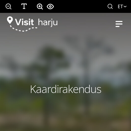
ET
Kaardirakendus