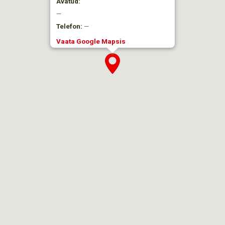
Avatud:
—
Telefon:
—
Vaata Google Mapsis