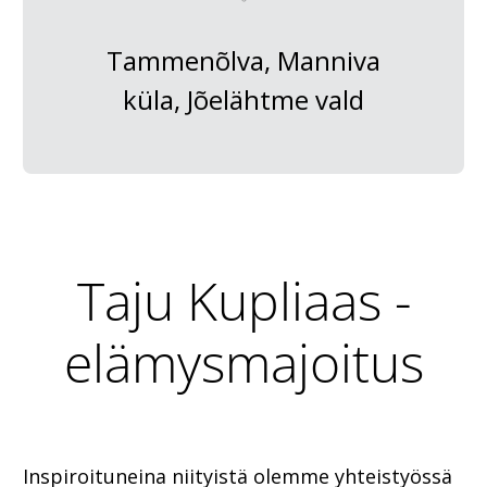
Tammenõlva, Manniva
küla, Jõelähtme vald
Taju Kupliaas -
elämysmajoitus
Inspiroituneina niityistä olemme yhteistyössä