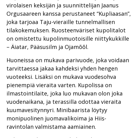
virolaisen keksijän ja suunnittelijan Jaanus
Orgusaareen kanssa perustaneet “Kupliaasan”,
joka tarjoaa Taju-vieraille tunnelmallisen
tilakokemuksen. Ruosteenväriset kupolitalot
on omistettu kupolinmuotoisille niittykukkille
– Äiatar, Pääsusilm ja Ojamõõl.
Huoneissa on mukava parivuode, joka voidaan
tarvittaessa jakaa kahdeksi yhden hengen
vuoteeksi. Lisäksi on mukava vuodesohva
pienempiä vieraita varten. Kupolissa on
ilmastointilaite, joka luo mukavan olon joka
vuodenaikana, ja terassilla odottaa vieraita
kuumavesitynnyri. Minibaarista löytyy
monipuolinen juomavalikoima ja Hiis-
ravintolan valmistama aamiainen.