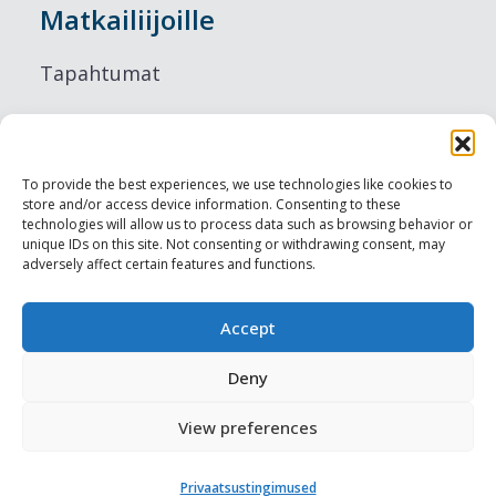
Matkailiijoille
Tapahtumat
Majoitus
Ruokailu
To provide the best experiences, we use technologies like cookies to
store and/or access device information. Consenting to these
Nähtävyydet
technologies will allow us to process data such as browsing behavior or
unique IDs on this site. Not consenting or withdrawing consent, may
adversely affect certain features and functions.
Visit Tallinn
Ammattilaisille
Accept
Deny
Harju-, Rapla- & Läänemaa DMO
View preferences
Muut meistä
Privaatsustingimused