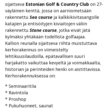
sijaitseva
Estonian Golf & Country Club
on 27-
väyläinen kenttä, jossa on aarniometsään
rakennettu
Sea course
ja kalkkikivitasangolle
katajien ja entisöityjen kiviaitojen väliin
rakennettu
Stone course
, jotka eivät jätä
kylmäksi yhtäkään todellista golfaajaa.
Kallion reunalla sijaitseva riihtä muistuttava
kerhorakennus on viimeistelty
lehtikuusilaudoilla, epätavallisen suuri
harjakatto vaikuttaa kevyeltä ja voimakkaalta,
historian ja perinteiden henki on aistittavissa.
Kerhorakennuksessa on:
* Seminaaritila
* Ravintola
* Proshop
* Pukuhuoneet, saunat