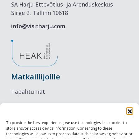
SA Harju Ettevõtlus- ja Arenduskeskus
Sirge 2, Tallinn 10618
info@visitharju.com
Matkailiijoille
Tapahtumat
Majoitus
Ruokailu
To provide the best experiences, we use technologies like cookies to
store and/or access device information. Consenting to these
Nähtävyydet
technologies will allow us to process data such as browsing behavior or