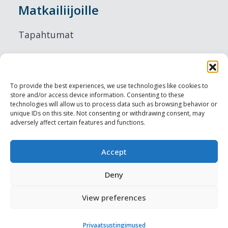
Matkailiijoille
Tapahtumat
Majoitus
Ruokailu
To provide the best experiences, we use technologies like cookies to
store and/or access device information. Consenting to these
Nähtävyydet
technologies will allow us to process data such as browsing behavior or
unique IDs on this site. Not consenting or withdrawing consent, may
adversely affect certain features and functions.
Visit Tallinn
Ammattilaisille
Accept
Deny
Harju-, Rapla- & Läänemaa DMO
View preferences
Muut meistä
Privaatsustingimused