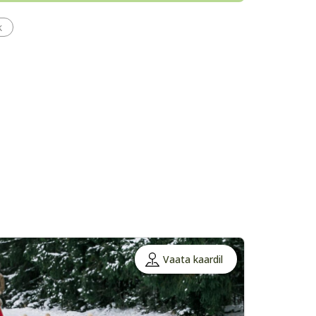
k
Vaata kaardil