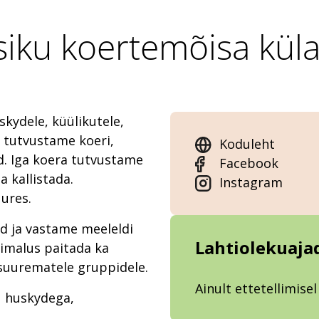
siku koertemõisa küla
kydele, küülikutele,
s tutvustame koeri,
Koduleht
d. Iga koera tutvustame
Facebook
a kallistada.
Instagram
ures.
ed ja vastame meeleldi
Lahtiolekuaja
õimalus paitada ka
 suurematele gruppidele.
Ainult ettetellimisel
u huskydega,