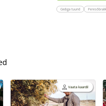
Giidiga tuurid
Peresõbrali
ed
Vaata kaardil