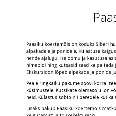
Paa
Paasiku koertemõis on koduks Siberi hus
alpakadele ja ponidele. Külastuse käigu
nende ajalugu, iseloomu ja kasutusalasi
nimepidi ning kutsasid saad ka paitada j
Ekskursioon lõpeb alpakade ja ponide ju
Peale ringkäiku pakume soovi korral te
küsimustele. Kutsikate olemasolul on v
neid. Külastus sobib nii peredele kui ka
Lisaks pakub Paasiku koertemõis matk
kelgutamist ja tõukekelguretki.