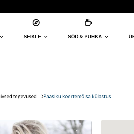
SEIKLE
SÖÖ & PUHKA
Ü
iivsed tegevused
Paasiku koertemõisa külastus