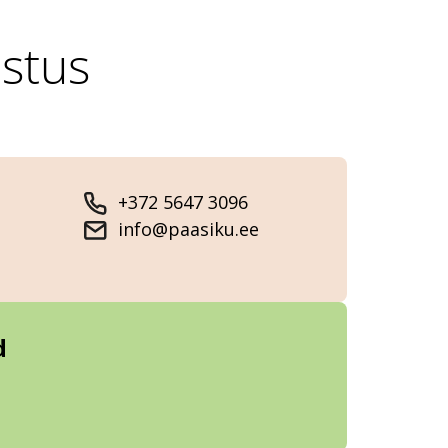
stus
+372 5647 3096
info@paasiku.ee
d