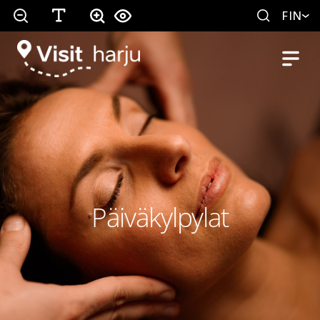
FIN
Päiväkylpylat