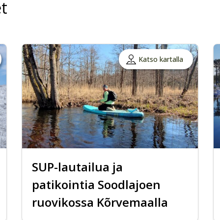
t
Katso kartalla
SUP-lautailua ja
patikointia Soodlajoen
ruovikossa Kõrvemaalla