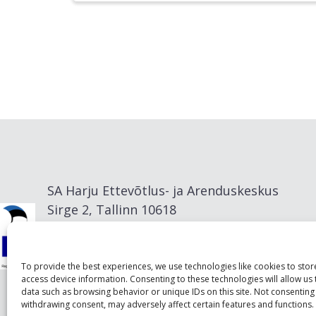
SA Harju Ettevõtlus- ja Arenduskeskus
Sirge 2, Tallinn 10618
info@visitharju.com
To provide the best experiences, we use technologies like cookies to sto
access device information. Consenting to these technologies will allow us
data such as browsing behavior or unique IDs on this site. Not consenting
withdrawing consent, may adversely affect certain features and functions.