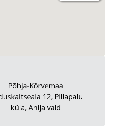
Põhja-Kõrvemaa
duskaitseala 12, Pillapalu
küla, Anija vald