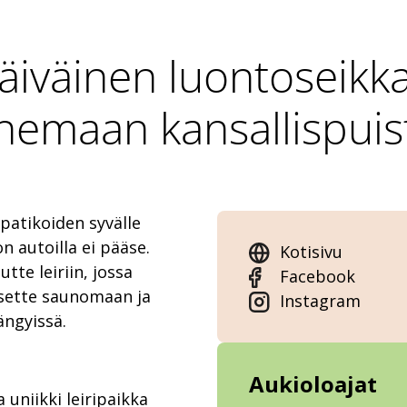
äiväinen luontoseikk
ahemaan kansallispuis
patikoiden syvälle
 autoilla ei pääse.
Kotisivu
utte leiriin, jossa
Facebook
ääsette saunomaan ja
Instagram
ängyissä.
Aukioloajat
uniikki leiripaikka