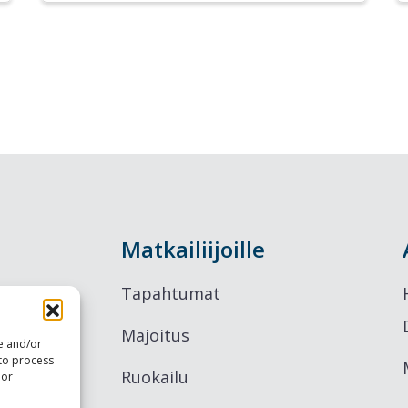
Matkailiijoille
Tapahtumat
Majoitus
re and/or
 to process
Ruokailu
 or