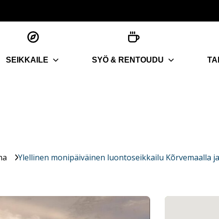
SEIKKAILE
SYÖ & RENTOUDU
TA
ma
Ylellinen monipäiväinen luontoseikkailu Kõrvemaalla 