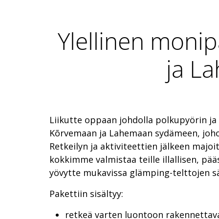
Ylellinen monip
ja L
Liikutte oppaan johdolla polkupyörin ja 
Kõrvemaan ja Lahemaan sydämeen, johon
Retkeilyn ja aktiviteettien jälkeen majoit
kokkimme valmistaa teille illallisen, p
yövytte mukavissa glämping-telttojen s
Pakettiin sisältyy:
retkeä varten luontoon rakennettava 