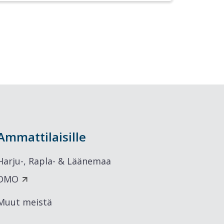
Ammattilaisille
Harju-, Rapla- & Läänemaa
DMO
Muut meistä