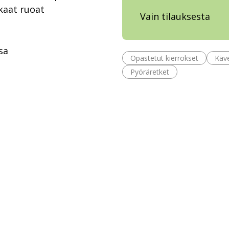
kaat ruoat
Vain tilauksesta
sa
Opastetut kierrokset
Käve
Pyöräretket