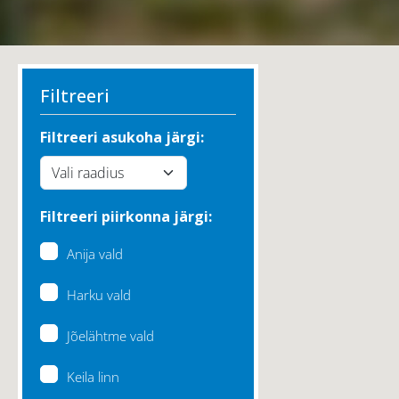
Filtreeri
Filtreeri asukoha järgi:
Filtreeri piirkonna järgi:
Anija vald
Harku vald
Jõelähtme vald
Keila linn