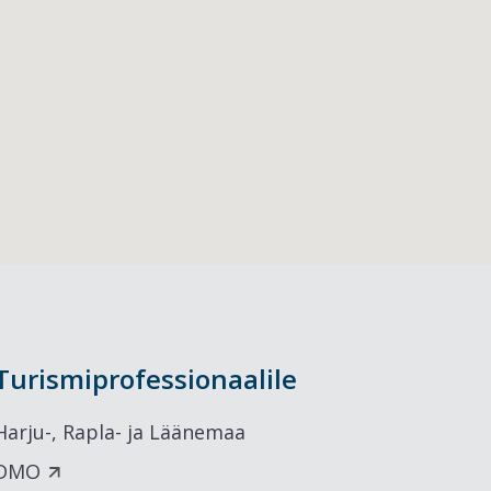
Turismiprofessionaalile
Harju-, Rapla- ja Läänemaa
DMO