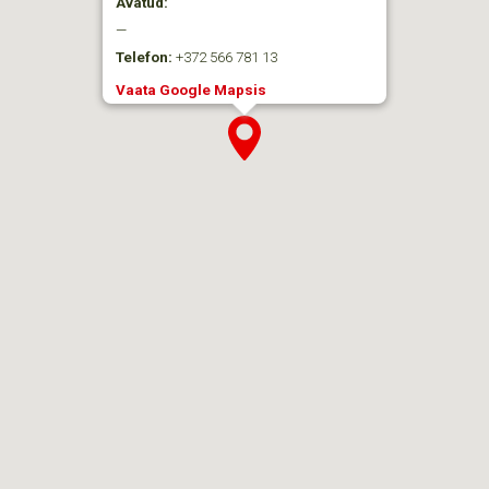
Avatud:
—
Telefon:
+372 566 781 13
Vaata Google Mapsis