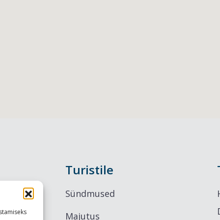
Turistile
Sündmused
stamiseks
Majutus