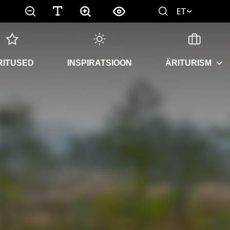
ET
RITUSED
INSPIRATSIOON
ÄRITURISM