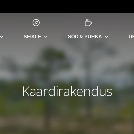
SEIKLE
SÖÖ & PUHKA
Ü
Kaardirakendus