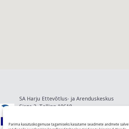
Viimsi vald
SA Harju Ettevõtlus- ja Arenduskeskus
Sirge 2, Tallinn 10618
info@visitharju.com
Parima kasutuskogemuse tagamiseks kasutame seadmete andmete salve