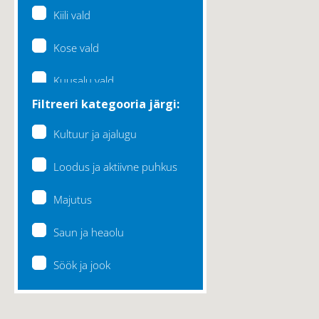
Kiili vald
Kose vald
Kuusalu vald
Filtreeri kategooria järgi:
Lääne-Harju vald
Kultuur ja ajalugu
Loksa linn
Loodus ja aktiivne puhkus
Maardu linn
Majutus
Raasiku vald
Saun ja heaolu
Rae vald
Söök ja jook
Saku vald
Saue vald