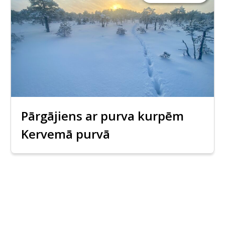
Pārgājiens ar purva kurpēm
Kervemā purvā