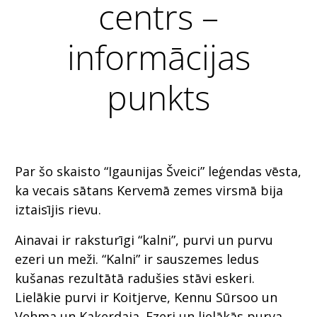
centrs –
informācijas
punkts
Par šo skaisto “Igaunijas Šveici” leģendas vēsta,
ka vecais sātans Kervemā zemes virsmā bija
iztaisījis rievu.
Ainavai ir raksturīgi “kalni”, purvi un purvu
ezeri un meži. “Kalni” ir sauszemes ledus
kušanas rezultātā radušies stāvi eskeri.
Lielākie purvi ir Koitjerve, Kennu Sūrsoo un
Vehma un Kakerdaja. Ezeri un lielākās purva