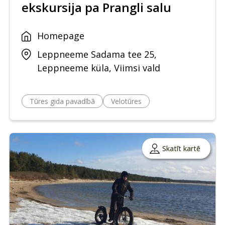
ekskursija pa Prangli salu
Homepage
Leppneeme Sadama tee 25,
Leppneeme küla, Viimsi vald
Tūres gida pavadībā
Velotūres
Skatīt kartē