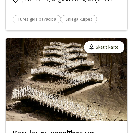
Tūres gida pavadībā
Sniega kurpes
Skatīt kartē
Karulaugu veselības un