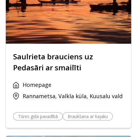
Saulrieta brauciens uz
Pedasāri ar smailīti
Homepage
Rannametsa, Valkla küla, Kuusalu vald
Tūres gida pavadībā
Braukšana ar kajaku