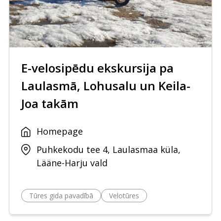
E-velosipēdu ekskursija pa
Laulasmā, Lohusalu un Keila-
Joa takām
Homepage
Puhkekodu tee 4, Laulasmaa küla,
Lääne-Harju vald
Tūres gida pavadībā
Velotūres