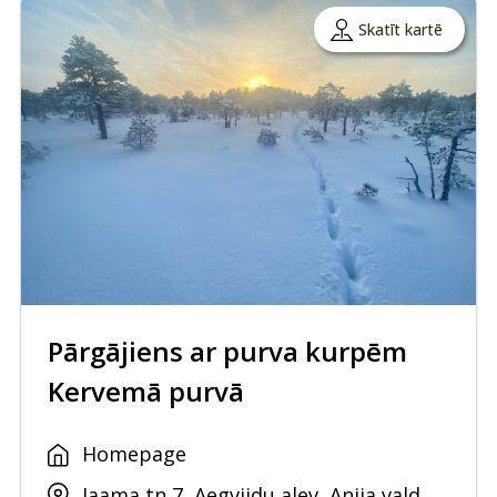
Skatīt kartē
Pārgājiens ar purva kurpēm
Kervemā purvā
Homepage
Jaama tn 7, Aegviidu alev, Anija vald