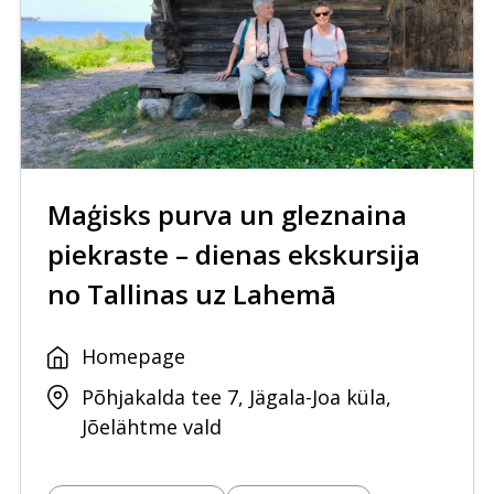
Maģisks purva un gleznaina
piekraste – dienas ekskursija
no Tallinas uz Lahemā
Homepage
Põhjakalda tee 7, Jägala-Joa küla,
Jõelähtme vald