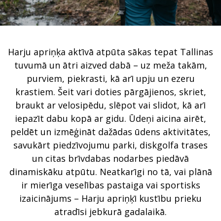
Harju apriņķa aktīvā atpūta sākas tepat Tallinas
tuvumā un ātri aizved dabā – uz meža takām,
purviem, piekrasti, kā arī upju un ezeru
krastiem. Šeit vari doties pārgājienos, skriet,
braukt ar velosipēdu, slēpot vai slidot, kā arī
iepazīt dabu kopā ar gidu. Ūdeņi aicina airēt,
peldēt un izmēģināt dažādas ūdens aktivitātes,
savukārt piedzīvojumu parki, diskgolfa trases
un citas brīvdabas nodarbes piedāvā
dinamiskāku atpūtu. Neatkarīgi no tā, vai plānā
ir mierīga veselības pastaiga vai sportisks
izaicinājums – Harju apriņķī kustību prieku
atradīsi jebkurā gadalaikā.