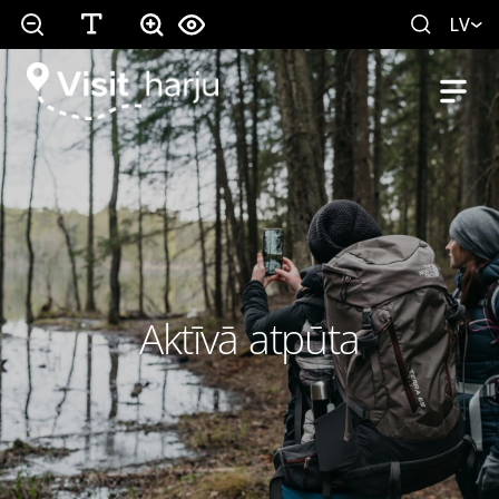
LV
Aktīvā atpūta