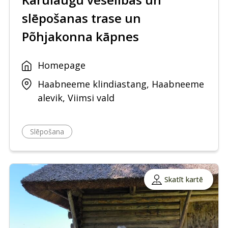
slēpošanas trase un
Põhjakonna kāpnes
Homepage
Haabneeme klindiastang, Haabneeme
alevik, Viimsi vald
Slēpošana
Skatīt kartē