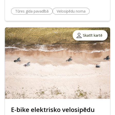
Tūres gida pavadībā
Velosipēdu noma
Skatīt kartē
E-bike elektrisko velosipēdu