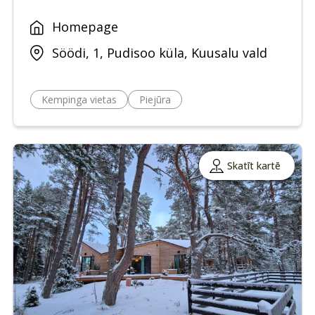
Homepage
Söödi, 1, Pudisoo küla, Kuusalu vald
Kempinga vietas
Piejūra
Skatīt kartē