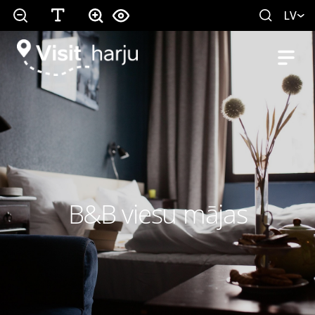
LV
B&B viesu mājas