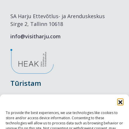
SA Harju Ettevõtlus- ja Arenduskeskus
Sirge 2, Tallinn 10618
info@visitharju.com
Tūristam
Pasākumi
Nakšņošana
To provide the best experiences, we use technologies like cookies to
store and/or access device information. Consenting to these
Vietas maltītei
technologies will allow us to process data such as browsing behavior or
unique IDs on this site. Not consenting or withdrawing consent, may