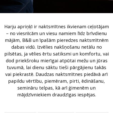
Harju apriņķī ir naktsmītnes ikvienam ceļotājam
– no viesnīcām un viesu namiem līdz brīvdienu
mājām, B&B un īpašām pieredzes naktsmītnēm
dabas vidū. Izvēlies nakšņošanu netālu no
pilsētas, ja vēlies ērtu satiksmi un komfortu, vai
dod priekšroku mierīgai atpūtai mežu un jūras
tuvumā, lai dienu sāktu tieši pārgājienu takās
vai piekrastē. Daudzas naktsmītnes piedāvā arī
papildu vērtību, piemēram, pirti, ēdināšanu,
semināru telpas, kā arī ģimenēm un
mājdzīvniekiem draudzīgas iespējas.