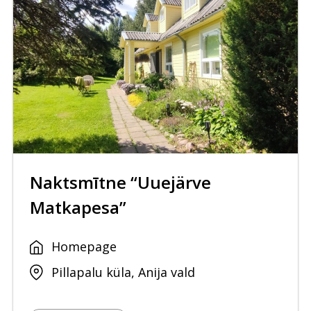
Naktsmītne “Uuejärve
Matkapesa”
Homepage
Pillapalu küla, Anija vald