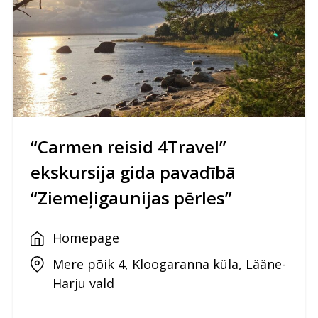
“Carmen reisid 4Travel”
ekskursija gida pavadībā
“Ziemeļigaunijas pērles”
Homepage
Mere põik 4, Kloogaranna küla, Lääne-
Harju vald