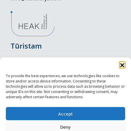
Tūristam
Pasākumi
Nakšņošana
To provide the best experiences, we use technologies like cookies to
store and/or access device information. Consenting to these
Vietas maltītei
technologies will allow us to process data such as browsing behavior or
unique IDs on this site. Not consenting or withdrawing consent, may
adversely affect certain features and functions.
Apskates objekti
Visit Tallinn
Accept
Profesionāliem
Deny