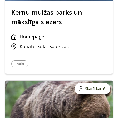
Kernu muižas parks un
mākslīgais ezers
Homepage
Kohatu küla, Saue vald
Parki
Skatīt kartē