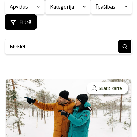
Apvidus
Kategorija
Īpašības
Filtrē
Skatīt kartē