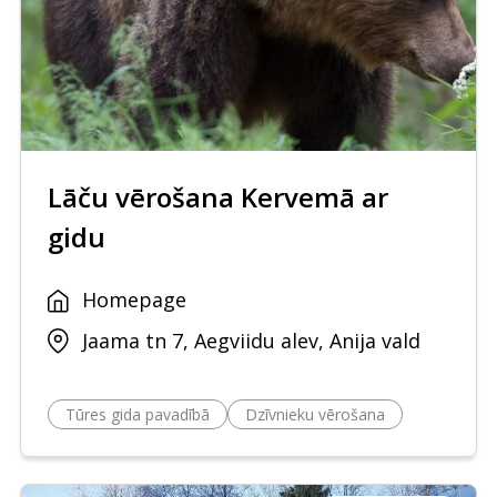
Lāču vērošana Kervemā ar
gidu
Homepage
Jaama tn 7, Aegviidu alev, Anija vald
Tūres gida pavadībā
Dzīvnieku vērošana