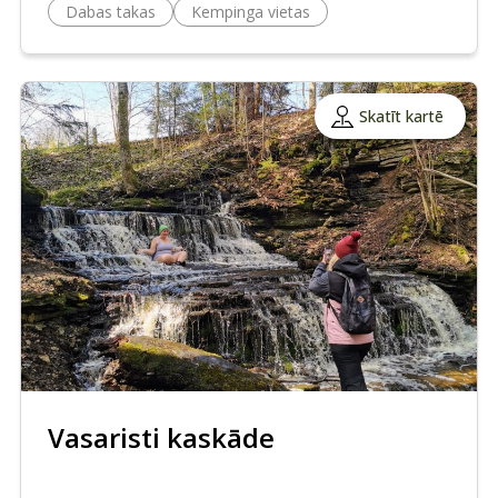
Dabas takas
Kempinga vietas
Skatīt kartē
Vasaristi kaskāde