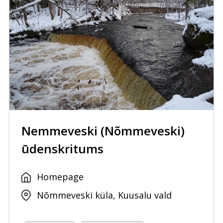
Nemmeveski (Nõmmeveski)
ūdenskritums
Homepage
Nõmmeveski küla, Kuusalu vald