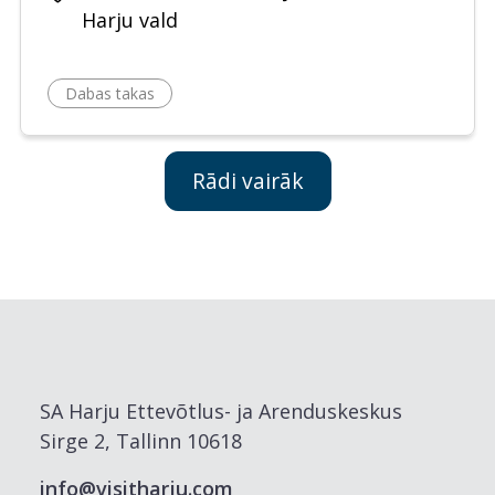
Harju vald
Dabas takas
Rādi vairāk
SA Harju Ettevõtlus- ja Arenduskeskus
Sirge 2, Tallinn 10618
info@visitharju.com