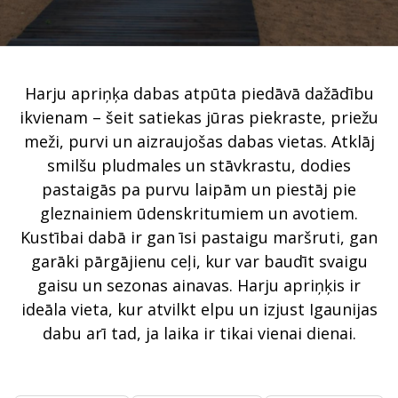
Harju apriņķa dabas atpūta piedāvā dažādību
ikvienam – šeit satiekas jūras piekraste, priežu
meži, purvi un aizraujošas dabas vietas. Atklāj
smilšu pludmales un stāvkrastu, dodies
pastaigās pa purvu laipām un piestāj pie
gleznainiem ūdenskritumiem un avotiem.
Kustībai dabā ir gan īsi pastaigu maršruti, gan
garāki pārgājienu ceļi, kur var baudīt svaigu
gaisu un sezonas ainavas. Harju apriņķis ir
ideāla vieta, kur atvilkt elpu un izjust Igaunijas
dabu arī tad, ja laika ir tikai vienai dienai.