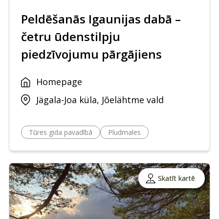
Peldēšanās Igaunijas dabā –
četru ūdenstilpju
piedzīvojumu pārgājiens
Homepage
Jägala-Joa küla, Jõelähtme vald
Tūres gida pavadībā
Pludmales
Skatīt kartē