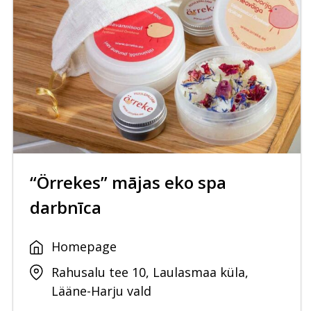
“Örrekes” mājas eko spa
darbnīca
Homepage
Rahusalu tee 10, Laulasmaa küla,
Lääne-Harju vald