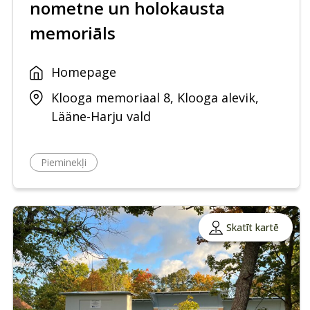
nometne un holokausta
memoriāls
Homepage
Klooga memoriaal 8, Klooga alevik,
Lääne-Harju vald
Pieminekļi
Skatīt kartē