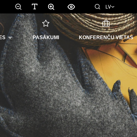
LV
ES
PASĀKUMI
KONFERENČU VIETAS