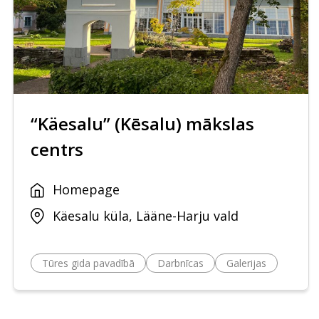
“Käesalu” (Kēsalu) mākslas
centrs
Homepage
Käesalu küla, Lääne-Harju vald
Tūres gida pavadībā
Darbnīcas
Galerijas