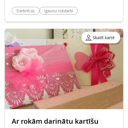
Darbnīcas
Igauņu rokdarbi
Skatīt kartē
Ar rokām darinātu kartīšu