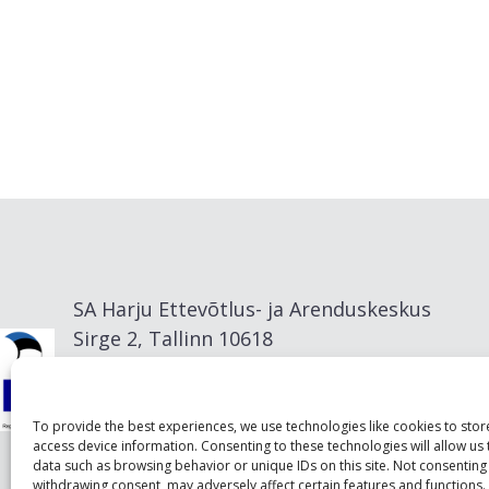
SA Harju Ettevõtlus- ja Arenduskeskus
Sirge 2, Tallinn 10618
info@visitharju.com
To provide the best experiences, we use technologies like cookies to sto
access device information. Consenting to these technologies will allow us
data such as browsing behavior or unique IDs on this site. Not consenting
withdrawing consent, may adversely affect certain features and functions.