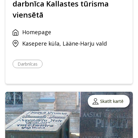
darbnīca Kallastes tūrisma
viensētā
Homepage
Kasepere küla, Lääne-Harju vald
Darbnīcas
Skatīt kartē