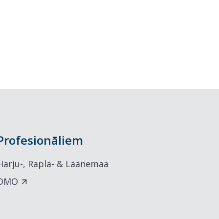
Profesionāliem
Harju-, Rapla- & Läänemaa
DMO