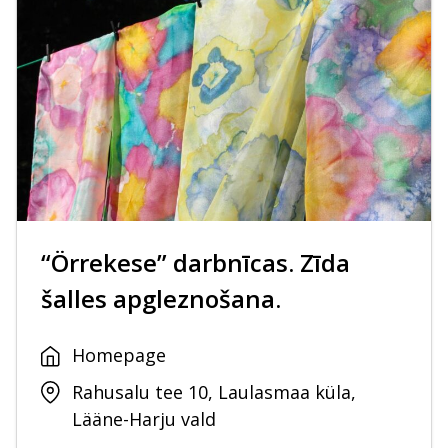
“Örrekese” darbnīcas. Zīda
šalles apgleznošana.
Homepage
Rahusalu tee 10, Laulasmaa küla,
Lääne-Harju vald