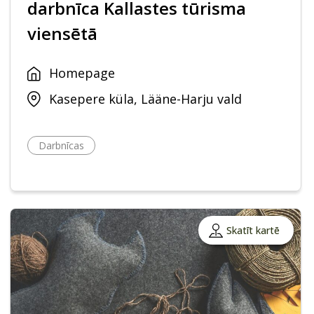
darbnīca Kallastes tūrisma
viensētā
Homepage
Kasepere küla, Lääne-Harju vald
Darbnīcas
Skatīt kartē