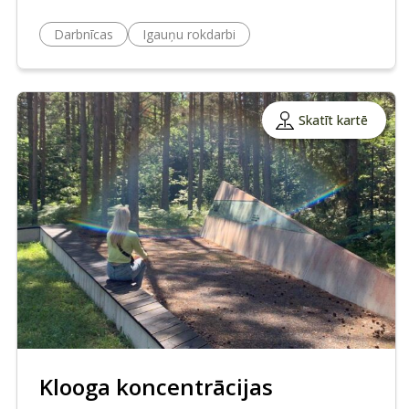
Darbnīcas
Igauņu rokdarbi
Skatīt kartē
Klooga koncentrācijas