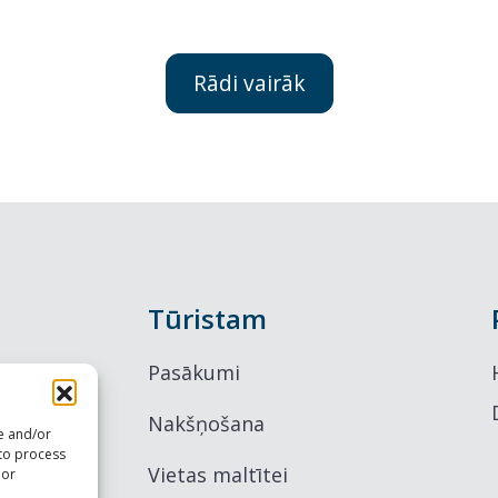
Rādi vairāk
Tūristam
Pasākumi
Nakšņošana
re and/or
 to process
Vietas maltītei
 or