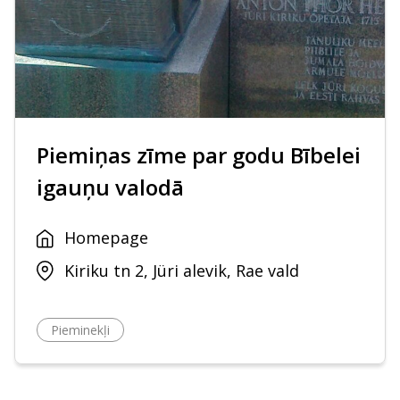
Piemiņas zīme par godu Bībelei
igauņu valodā
Homepage
Kiriku tn 2, Jüri alevik, Rae vald
Pieminekļi