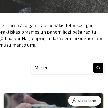
meistari māca gan tradicionālas tehnikas, gan
 praktiskās prasmēs un paņem līdzi paša radītu
tgādina par Harju apriņķa dažādiem laikmetiem un
 ar mūsu mantojumu.
Skatīt kartē