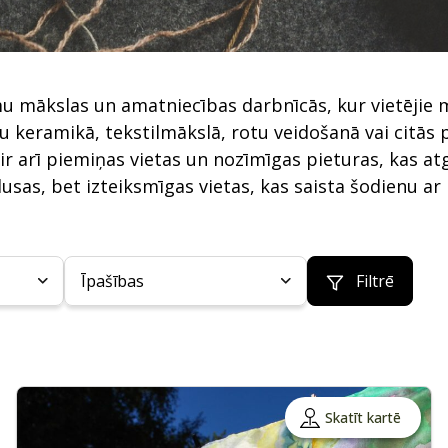
mu mākslas un amatniecības darbnīcās, kur vietējie 
u keramikā, tekstilmākslā, rotu veidošanā vai citās
ir arī piemiņas vietas un nozīmīgas pieturas, kas a
klusas, bet izteiksmīgas vietas, kas saista šodienu
Īpašības
Filtrē
Skatīt kartē