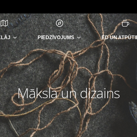
KLĀJ
PIEDZĪVOJUMS
ĒD UN ATPŪTI
Māksla un dizains