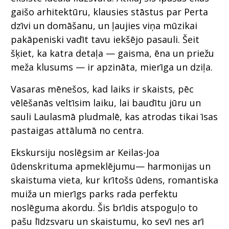
gaišo arhitektūru, klausies stāstus par Perta
dzīvi un domāšanu, un ļaujies viņa mūzikai
pakāpeniski vadīt tavu iekšējo pasauli. Šeit
šķiet, ka katra detaļa — gaisma, ēna un priežu
meža klusums — ir apzināta, mierīga un dziļa.
Vasaras mēnešos, kad laiks ir skaists, pēc
vēlēšanās veltīsim laiku, lai baudītu jūru un
sauli Laulasmā pludmalē, kas atrodas tikai īsas
pastaigas attālumā no centra.
Ekskursiju noslēgsim ar Keilas-Joa
ūdenskrituma apmeklējumu— harmonijas un
skaistuma vieta, kur krītošs ūdens, romantiska
muiža un mierīgs parks rada perfektu
noslēguma akordu. Šis brīdis atspoguļo to
pašu līdzsvaru un skaistumu, ko sevī nes arī