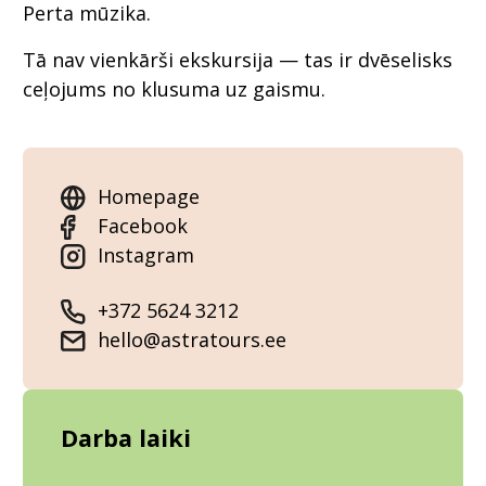
Perta mūzika.
Tā nav vienkārši ekskursija — tas ir dvēselisks
ceļojums no klusuma uz gaismu.
Homepage
Facebook
Instagram
+372 5624 3212
hello@astratours.ee
Darba laiki