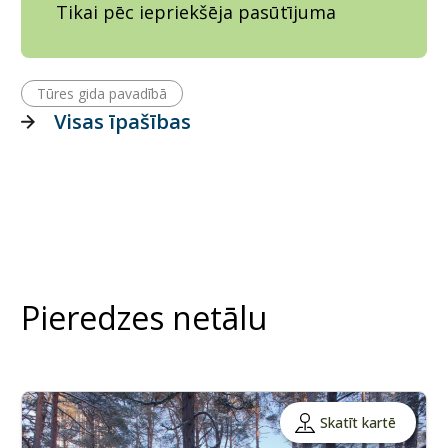
Tikai pēc iepriekšēja pasūtījuma
Tūres gida pavadībā
Visas īpašības
Pieredzes netālu
Skatīt kartē