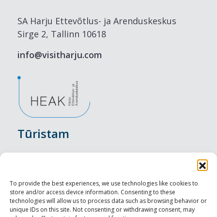
SA Harju Ettevõtlus- ja Arenduskeskus
Sirge 2, Tallinn 10618
info@visitharju.com
Tūristam
Pasākumi
Nakšņošana
To provide the best experiences, we use technologies like cookies to
store and/or access device information. Consenting to these
Vietas maltītei
technologies will allow us to process data such as browsing behavior or
unique IDs on this site. Not consenting or withdrawing consent, may