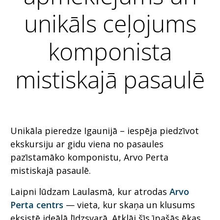
unikāls ceļojums
komponista
mistiskajā pasaulē
Unikāla pieredze Igaunijā – iespēja piedzīvot
ekskursiju ar gidu viena no pasaules
pazīstamāko komponistu, Arvo Perta
mistiskajā pasaulē.
Laipni lūdzam Laulasmā, kur atrodas
Arvo
Perta centrs
— vieta, kur skaņa un klusums
eksistē ideālā līdzsvarā. Atklāj šīs īpašās ēkas