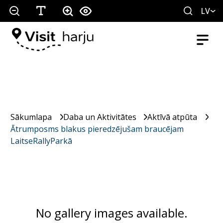
LV
Sākumlapa
Daba un Aktivitātes
Aktīvā atpūta
Ātrumposms blakus pieredzējušam braucējam
LaitseRallyParkā
No gallery images available.