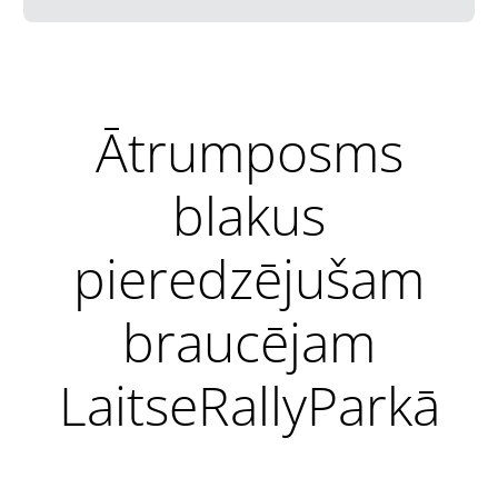
Ātrumposms
blakus
pieredzējušam
braucējam
LaitseRallyParkā