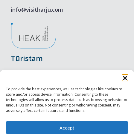
info@visitharju.com
Tūristam
Pasākumi
Nakšņošana
To provide the best experiences, we use technologies like cookies to
store and/or access device information. Consenting to these
Vietas maltītei
technologies will allow us to process data such as browsing behavior or
unique IDs on this site. Not consenting or withdrawing consent, may
adversely affect certain features and functions.
Apskates objekti
Visit Tallinn
Accept