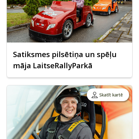
Satiksmes pilsētiņa un spēļu
māja LaitseRallyParkā
Skatīt kartē