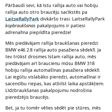
Pārbaudi sevi, kā īstu rallija auto vai hobiju
rallija auto otro braucēju sacīkstēs pa
LaitseRallyPark
divkāršo trasi. LaitseRallyPark
kopbraukšanas
pakalpojums ir patiesi
adrenalīna piepildīta pieredze!
Mēs piedāvājam rallija braukšanas pieredzi
BMW e46 2.8 rallija auto pasažiera sēdeklī. Ja
tev trūkst drosmes īstam rallija auto, mēs
piedāvājam arī braucienu mūsu BMW 318
hobiju rallija automašīnas pasažiera sēdeklī.
Lai iegūtu vislabāko pieredzi, automašīnai ir
sacensību riepas, kas atbilst laika apstākļiem.
Līdzbraukšanas pakalpojumu nodrošina
pieredzējis braucējs.
Bet, ja tu tomēr vēlies sēdēt pie stūres, mēs