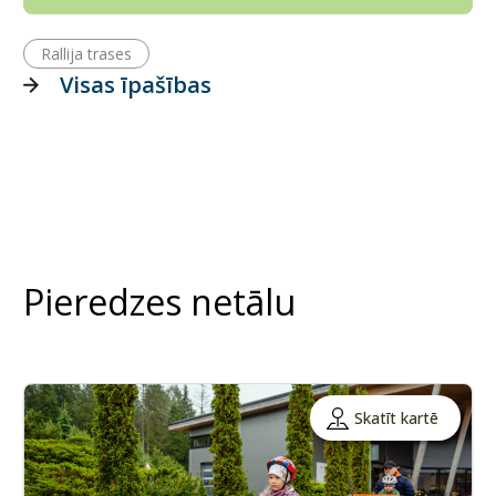
Rallija trase​s
Visas īpašības
Pieredzes netālu
Skatīt kartē