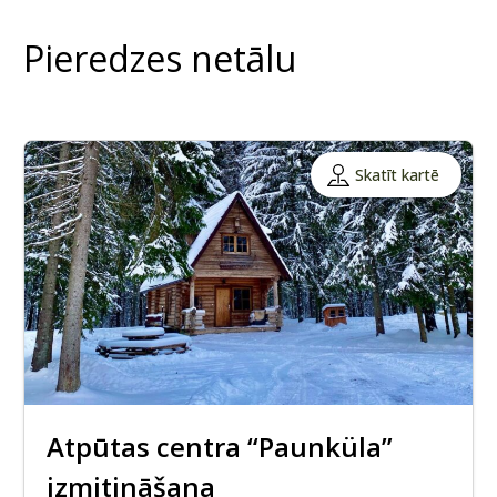
Pieredzes netālu
Skatīt kartē
Atpūtas centra “Paunküla”
izmitināšana