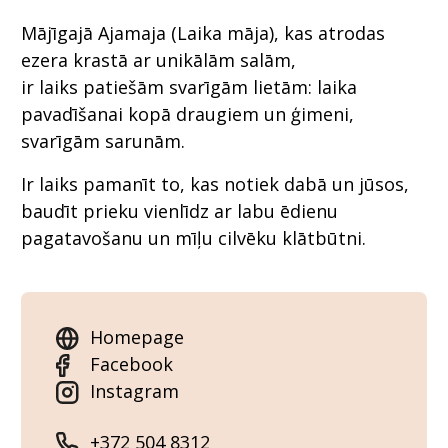
Mājīgajā Ajamaja (Laika māja), kas atrodas
ezera krastā ar unikālām salām,
ir laiks patiešām svarīgām lietām: laika
pavadīšanai kopā draugiem un ģimeni,
svarīgām sarunām.
Ir laiks pamanīt to, kas notiek dabā un jūsos,
baudīt prieku vienlīdz ar labu ēdienu
pagatavošanu un mīļu cilvēku klātbūtni.
Homepage
Facebook
Instagram
+372 504 8312