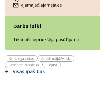
ajamaja@ajamaja.ee
Darba laiki
Tikai pēc iepriekšēja pasūtījuma
Kempinga vietas
Atļauti mājdzīvnieki
Ģimenēm draudzīgs
Piejūra
Visas īpašības