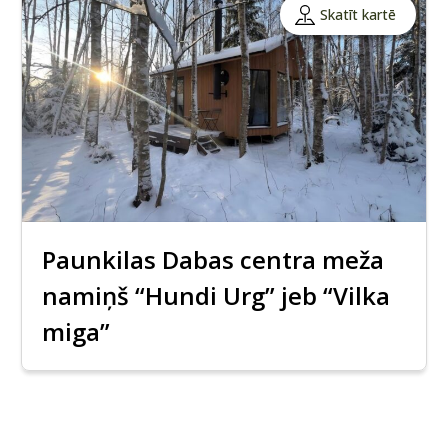
Skatīt kartē
Paunkilas Dabas centra meža
namiņš “Hundi Urg” jeb “Vilka
miga”