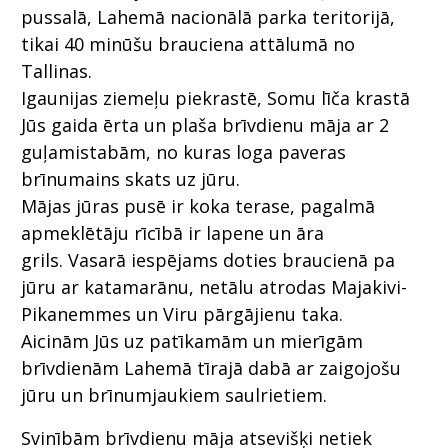
pussalā, Lahemā nacionālā parka teritorijā,
tikai 40 minūšu brauciena attālumā no
Tallinas.
Igaunijas ziemeļu piekrastē, Somu līča krastā
Jūs gaida ērta un plaša brīvdienu māja ar 2
guļamistabām, no kuras loga paveras
brīnumains skats uz jūru.
Mājas jūras pusē ir koka terase, pagalmā
apmeklētāju rīcībā ir lapene un āra
grils. Vasarā iespējams doties braucienā pa
jūru ar katamarānu, netālu atrodas Majakivi-
Pikanemmes un Viru pārgājienu taka.
Aicinām Jūs uz patīkamām un mierīgām
brīvdienām Lahemā tīrajā dabā ar zaigojošu
jūru un brīnumjaukiem saulrietiem.
Svinībām brīvdienu māja atsevišķi netiek