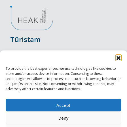
Tūristam
Pasākumi
Nakšņošana
To provide the best experiences, we use technologies like cookies to
store and/or access device information. Consenting to these
Vietas maltītei
technologies will allow us to process data such as browsing behavior or
unique IDs on this site. Not consenting or withdrawing consent, may
adversely affect certain features and functions.
Apskates objekti
Visit Tallinn
Accept
Profesionāliem
Deny