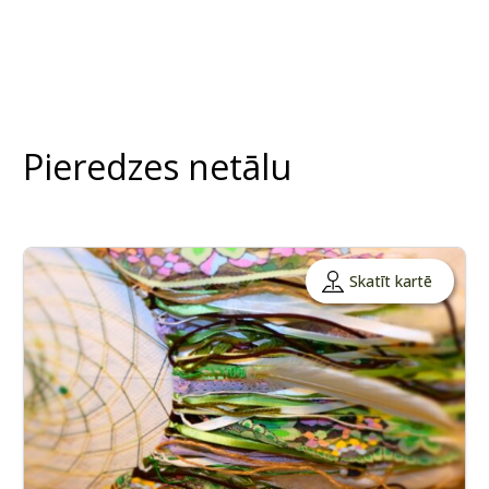
Pieredzes netālu
Skatīt kartē