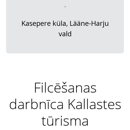
Kasepere küla, Lääne-Harju
vald
Filcēšanas
darbnīca Kallastes
tūrisma