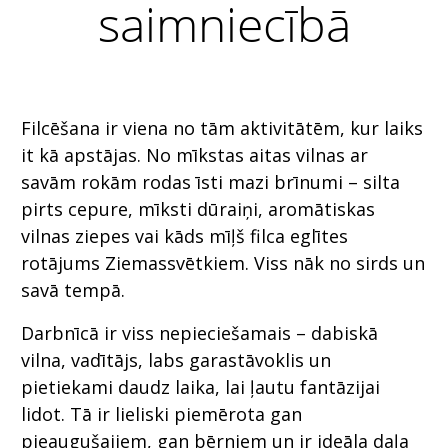
saimniecībā
Filcēšana ir viena no tām aktivitātēm, kur laiks
it kā apstājas. No mīkstas aitas vilnas ar
savām rokām rodas īsti mazi brīnumi – silta
pirts cepure, mīksti dūraiņi, aromātiskas
vilnas ziepes vai kāds mīļš filca eglītes
rotājums Ziemassvētkiem. Viss nāk no sirds un
savā tempā.
Darbnīcā ir viss nepieciešamais – dabiskā
vilna, vadītājs, labs garastāvoklis un
pietiekami daudz laika, lai ļautu fantāzijai
lidot. Tā ir lieliski piemērota gan
pieaugušajiem, gan bērniem un ir ideāla daļa