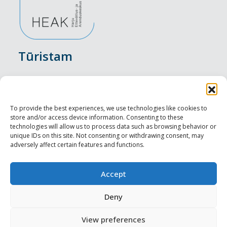
Tūristam
Pasākumi
Nakšņošana
To provide the best experiences, we use technologies like cookies to
store and/or access device information. Consenting to these
Vietas maltītei
technologies will allow us to process data such as browsing behavior or
unique IDs on this site. Not consenting or withdrawing consent, may
adversely affect certain features and functions.
Apskates objekti
Visit Tallinn
Accept
Profesionāliem
Deny
View preferences
Harju-, Rapla- & Läänemaa DMO