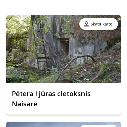
Skatīt kartē
Pētera I jūras cietoksnis
Naisārē