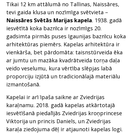
Tikai 12 km attālumā no Tallinas, Naissāres,
tevi gaida klusa un nozīmīga svētvieta –
Naissāres Svētās Marijas kapela
. 1938. gadā
iesvētītā koka baznīca ir nozīmīgs 20.
gadsimta pirmās puses Igaunijas baznīcu koka
arhitektūras piemērs. Kapelas arhitektūra ir
vienkārša, bet pārdomāta: taisnstūrveida ēka
ar jumtu un mazāka kvadrātveida torņa daļa
veido veselumu, kura vērtība slēpjas labā
proporciju izjūtā un tradicionālajā materiālu
izmantošanā.
Kapelai ir arī īpaša saikne ar Zviedrijas
karaļnamu. 2018. gadā kapelas atkārtotajā
iesvētīšanā piedalījās Zviedrijas kroņprincese
Viktorija un princis Daniels, un Zviedrijas
karaļa ziedojuma dēļ ir atjaunoti kapelas logi.