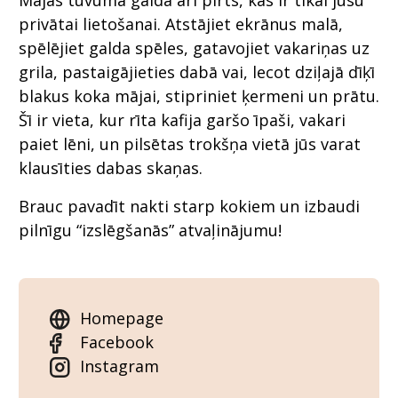
Mājas tuvumā gaida arī pirts, kas ir tikai jūsu
privātai lietošanai. Atstājiet ekrānus malā,
spēlējiet galda spēles, gatavojiet vakariņas uz
grila, pastaigājieties dabā vai, lecot dziļajā dīķī
blakus koka mājai, stipriniet ķermeni un prātu.
Šī ir vieta, kur rīta kafija garšo īpaši, vakari
paiet lēni, un pilsētas trokšņa vietā jūs varat
klausīties dabas skaņas.
Brauc pavadīt nakti starp kokiem un izbaudi
pilnīgu “izslēgšanās” atvaļinājumu!
Homepage
Facebook
Instagram