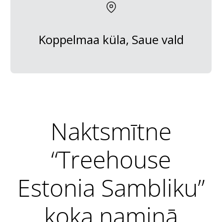
Koppelmaa küla, Saue vald
Naktsmītne
“Treehouse
Estonia Sambliku”
koka namiņā