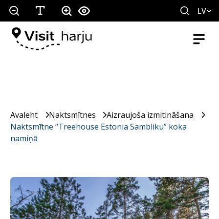
LV
Avaleht
Naktsmītnes
Aizraujoša izmitināšana
Naktsmītne “Treehouse Estonia Sambliku” koka
namiņā