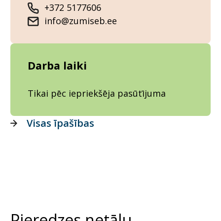
+372 5177606
info@zumiseb.ee
Darba laiki
Tikai pēc iepriekšēja pasūtījuma
Visas īpašības
Pieredzes netālu