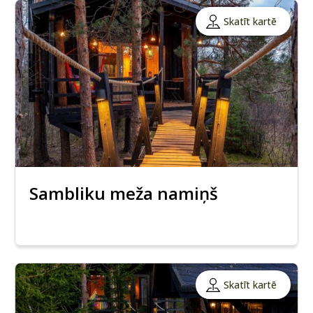
Skatīt kartē
Sambliku meža namiņš
Skatīt kartē