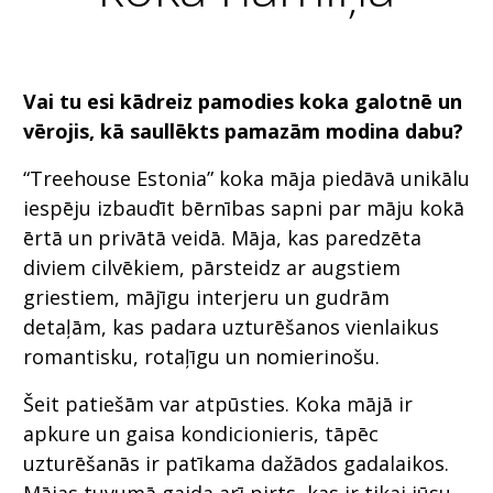
Vai tu esi kādreiz pamodies koka galotnē un
vērojis, kā saullēkts pamazām modina dabu?
“Treehouse Estonia” koka māja piedāvā unikālu
iespēju izbaudīt bērnības sapni par māju kokā
ērtā un privātā veidā. Māja, kas paredzēta
diviem cilvēkiem, pārsteidz ar augstiem
griestiem, mājīgu interjeru un gudrām
detaļām, kas padara uzturēšanos vienlaikus
romantisku, rotaļīgu un nomierinošu.
Šeit patiešām var atpūsties. Koka mājā ir
apkure un gaisa kondicionieris, tāpēc
uzturēšanās ir patīkama dažādos gadalaikos.