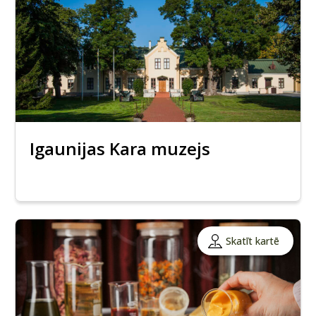
Igaunijas Kara muzejs
Skatīt kartē