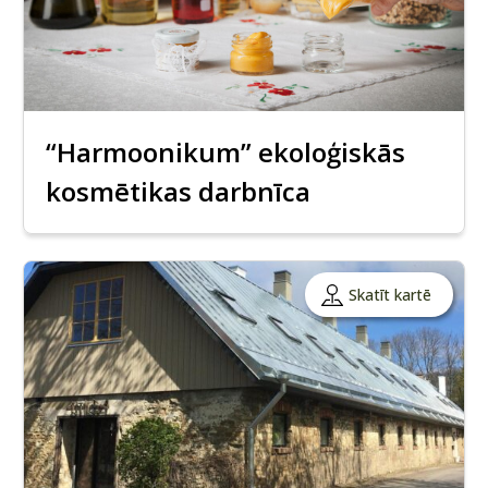
“Harmoonikum” ekoloģiskās
kosmētikas darbnīca
Skatīt kartē