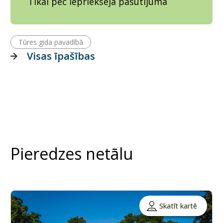
Tikai pēc iepriekšēja pasūtījuma
Tūres gida pavadībā
Visas īpašības
Pieredzes netālu
Skatīt kartē