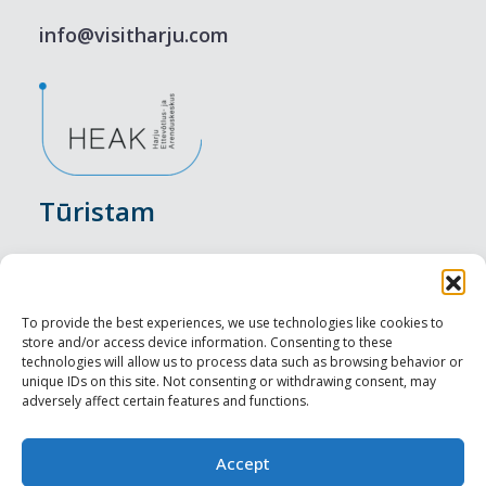
info@visitharju.com
Tūristam
Pasākumi
Nakšņošana
To provide the best experiences, we use technologies like cookies to
store and/or access device information. Consenting to these
Vietas maltītei
technologies will allow us to process data such as browsing behavior or
unique IDs on this site. Not consenting or withdrawing consent, may
adversely affect certain features and functions.
Apskates objekti
Visit Tallinn
Accept