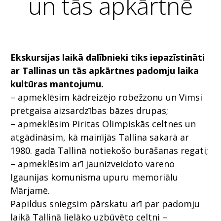
un tās apkārtnē
Ekskursijas laikā dalībnieki tiks iepazīstināti
ar Tallinas un tās apkārtnes padomju laika
kultūras mantojumu.
– apmeklēsim kādreizējo robežzonu un Vīmsi
pretgaisa aizsardzības bāzes drupas;
– apmeklēsim Piritas Olimpiskās celtnes un
atgādināsim, kā mainījās Tallina sakarā ar
1980. gadā Tallinā notiekošo burāšanas regati;
– apmeklēsim arī jaunizveidoto vareno
Igaunijas komunisma upuru memoriālu
Mārjamē.
Papildus sniegsim pārskatu arī par padomju
laikā Tallinā lielāko uzbūvēto celtni –