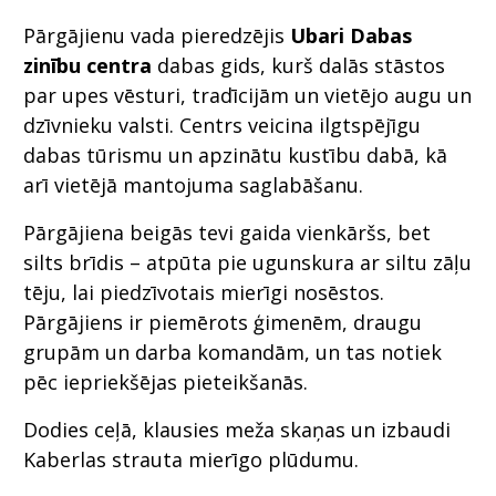
Pārgājienu vada pieredzējis
Ubari Dabas
zinību centra
dabas gids, kurš dalās stāstos
par upes vēsturi, tradīcijām un vietējo augu un
dzīvnieku valsti. Centrs veicina ilgtspējīgu
dabas tūrismu un apzinātu kustību dabā, kā
arī vietējā mantojuma saglabāšanu.
Pārgājiena beigās tevi gaida vienkāršs, bet
silts brīdis – atpūta pie ugunskura ar siltu zāļu
tēju, lai piedzīvotais mierīgi nosēstos.
Pārgājiens ir piemērots ģimenēm, draugu
grupām un darba komandām, un tas notiek
pēc iepriekšējas pieteikšanās.
Dodies ceļā, klausies meža skaņas un izbaudi
Kaberlas strauta mierīgo plūdumu.