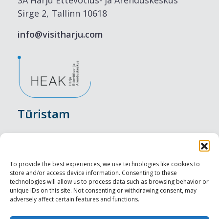
SA Harju Ettevõtlus- ja Arenduskeskus
Sirge 2, Tallinn 10618
info@visitharju.com
Tūristam
Pasākumi
Nakšņošana
To provide the best experiences, we use technologies like cookies to
store and/or access device information. Consenting to these
Vietas maltītei
technologies will allow us to process data such as browsing behavior or
unique IDs on this site. Not consenting or withdrawing consent, may
adversely affect certain features and functions.
Apskates objekti