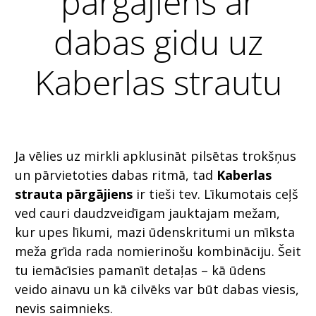
pārgājiens ar
dabas gidu uz
Kaberlas strautu
Ja vēlies uz mirkli apklusināt pilsētas trokšņus
un pārvietoties dabas ritmā, tad
Kaberlas
strauta pārgājiens
ir tieši tev. Līkumotais ceļš
ved cauri daudzveidīgam jauktajam mežam,
kur upes līkumi, mazi ūdenskritumi un mīksta
meža grīda rada nomierinošu kombināciju. Šeit
tu iemācīsies pamanīt detaļas – kā ūdens
veido ainavu un kā cilvēks var būt dabas viesis,
nevis saimnieks.