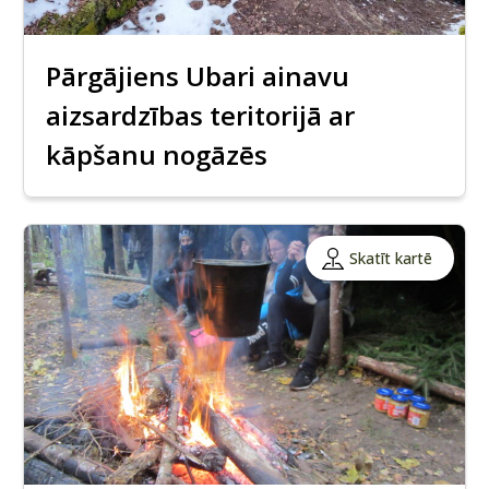
Pārgājiens Ubari ainavu
aizsardzības teritorijā ar
kāpšanu nogāzēs
Skatīt kartē