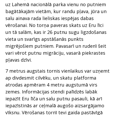
uz Lahemā nacionālā parka vienu no putniem
bagātākajām vietām, kur randu pļava, jūra un
salu ainava rada lieliskas iespējas dabas
vērošanai. No torņa paveras skats uz Eru līci
un tā salām, kas ir 26 putnu sugu ligzdošanas
vieta un svarīgs apstāšanās punkts
migrējošiem putniem. Pavasarī un rudenī šeit
vari vērot putnu migrāciju, vasarā piekrastes
pļavas dzīvi.
7 metrus augstais tornis vienlaikus var uzņemt
ap divdesmit cilvēku, un skatu platforma
atrodas apmēram 4 metru augstumā virs
zemes. Informācijas stendi palīdzēs labāk
iepazīt Eru līča un salu putnu pasauli, kā arī
iepazīstinās ar ceļmalā augošo aizsargājamo
vīksnu. Vērošanas tornī tevi gaida pastāvīgā