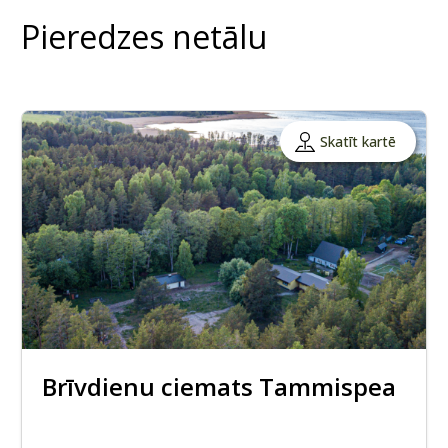
Pieredzes netālu
Skatīt kartē
Brīvdienu ciemats Tammispea