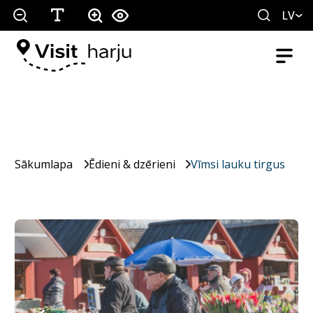
LV
Sākumlapa
Ēdieni & dzērieni
Vīmsi lauku tirgus