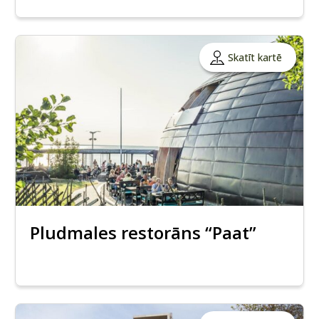
Skatīt kartē
Pludmales restorāns “Paat”