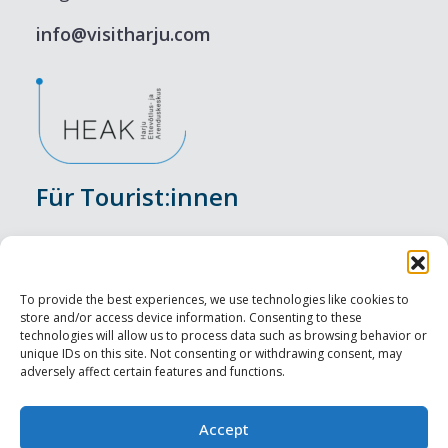
info@visitharju.com
Für Tourist:innen
Veranstaltungen
Unterkunft
To provide the best experiences, we use technologies like cookies to
store and/or access device information. Consenting to these
Genusserlebnisse
technologies will allow us to process data such as browsing behavior or
unique IDs on this site. Not consenting or withdrawing consent, may
adversely affect certain features and functions.
Sehenswürdigkeiten
Visit Tallinn
Accept