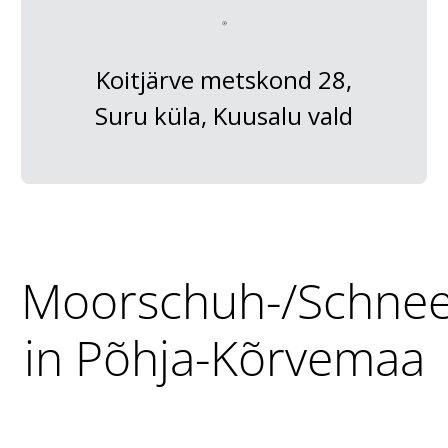
Koitjärve metskond 28,
Suru küla, Kuusalu vald
Moorschuh-/Schne
in Põhja-Kõrvemaa