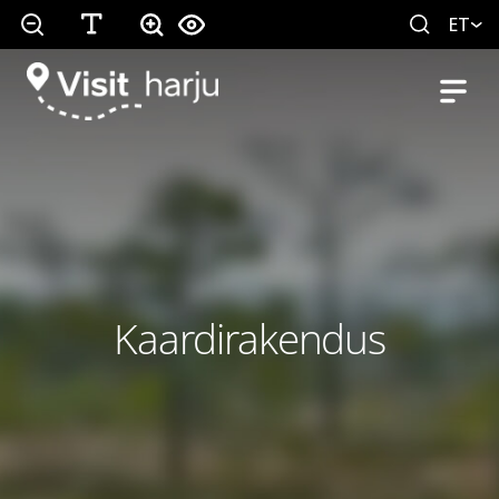
ET
Kaardirakendus