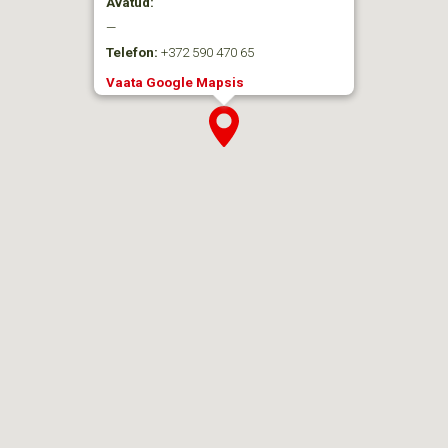
Avatud:
—
Telefon:
+372 590 470 65
Vaata Google Mapsis