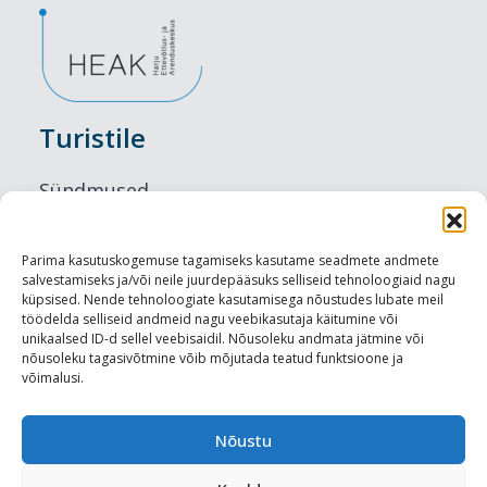
Turistile
Sündmused
Majutus
Parima kasutuskogemuse tagamiseks kasutame seadmete andmete
salvestamiseks ja/või neile juurdepääsuks selliseid tehnoloogiaid nagu
Maitseelamused
küpsised. Nende tehnoloogiate kasutamisega nõustudes lubate meil
töödelda selliseid andmeid nagu veebikasutaja käitumine või
Vaatamisväärsused
unikaalsed ID-d sellel veebisaidil. Nõusoleku andmata jätmine või
nõusoleku tagasivõtmine võib mõjutada teatud funktsioone ja
võimalusi.
Visit Tallinn
Turismiprofessionaalile
Nõustu