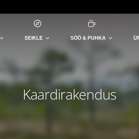
SEIKLE
SÖÖ & PUHKA
Ü
Kaardirakendus