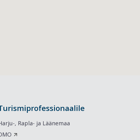
Turismiprofessionaalile
Harju-, Rapla- ja Läänemaa
DMO