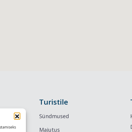
Turistile
Sündmused
stamiseks
Majutus