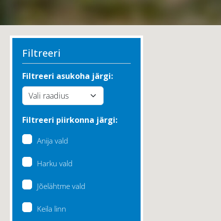
Filtreeri
Filtreeri asukoha järgi:
Filtreeri piirkonna järgi:
Anija vald
Harku vald
Jõelähtme vald
Keila linn