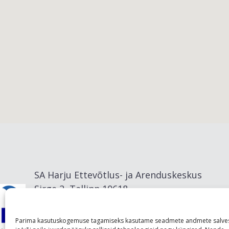
Viimsi vald
SA Harju Ettevõtlus- ja Arenduskeskus
Sirge 2, Tallinn 10618
info@visitharju.com
Parima kasutuskogemuse tagamiseks kasutame seadmete andmete salve