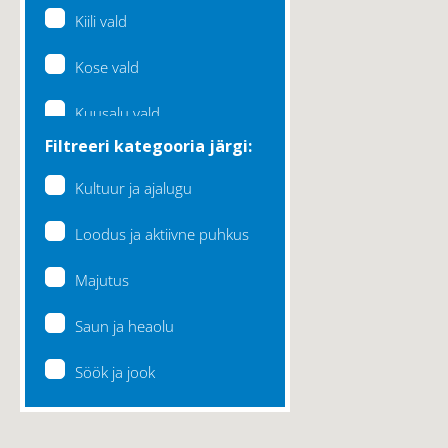
Kiili vald
Kose vald
Kuusalu vald
Filtreeri kategooria järgi:
Lääne-Harju vald
Kultuur ja ajalugu
Loksa linn
Loodus ja aktiivne puhkus
Maardu linn
Majutus
Raasiku vald
Saun ja heaolu
Rae vald
Söök ja jook
Saku vald
Saue vald