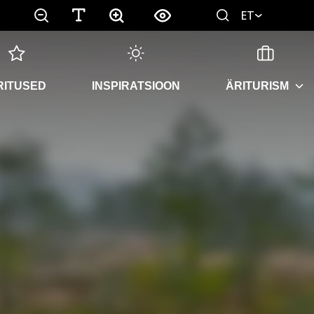
ET
RITUSED
INSPIRATSIOON
ÄRITURISM