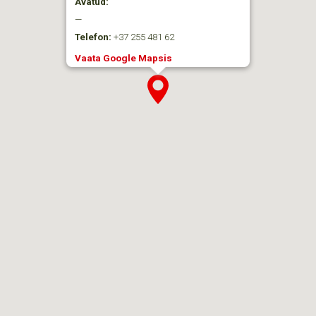
Avatud:
—
Telefon:
+37 255 481 62
Vaata Google Mapsis