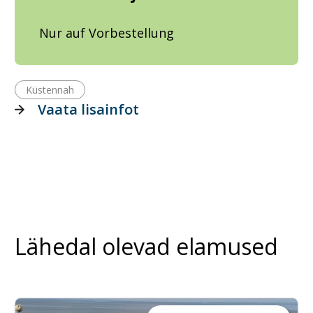
Nur auf Vorbestellung
Küstennah
Vaata lisainfot
Lähedal olevad elamused