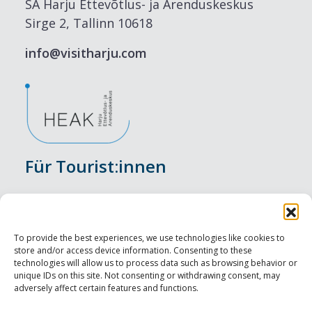
SA Harju Ettevõtlus- ja Arenduskeskus
Sirge 2, Tallinn 10618
info@visitharju.com
Für Tourist:innen
Veranstaltungen
Unterkunft
To provide the best experiences, we use technologies like cookies to
store and/or access device information. Consenting to these
Genusserlebnisse
technologies will allow us to process data such as browsing behavior or
unique IDs on this site. Not consenting or withdrawing consent, may
adversely affect certain features and functions.
Sehenswürdigkeiten