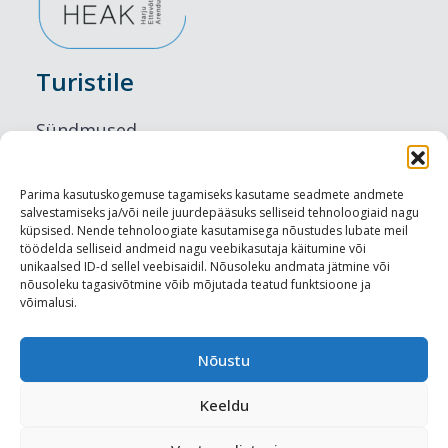
Turistile
Sündmused
Majutus
Parima kasutuskogemuse tagamiseks kasutame seadmete andmete
salvestamiseks ja/või neile juurdepääsuks selliseid tehnoloogiaid nagu
Maitseelamused
küpsised. Nende tehnoloogiate kasutamisega nõustudes lubate meil
töödelda selliseid andmeid nagu veebikasutaja käitumine või
Vaatamisväärsused
unikaalsed ID-d sellel veebisaidil. Nõusoleku andmata jätmine või
nõusoleku tagasivõtmine võib mõjutada teatud funktsioone ja
võimalusi.
Visit Tallinn
Turismiprofessionaalile
Nõustu
Keeldu
Harju-, Rapla- ja Läänemaa DMO