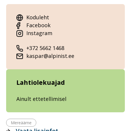
Koduleht
Facebook
Instagram
+372 5662 1468
kaspar@alpinist.ee
Lahtiolekuajad
Ainult ettetellimisel
Mereäärne
Vaata lisainfot