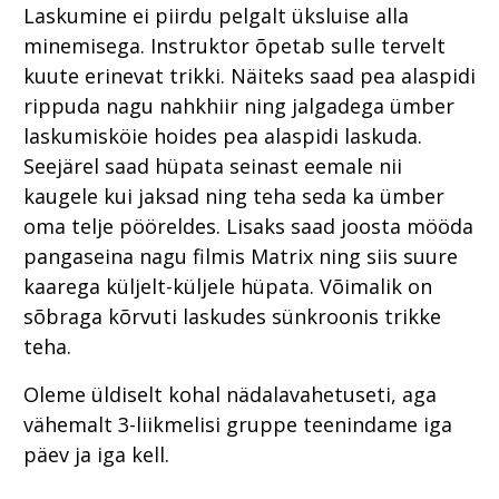
Laskumine ei piirdu pelgalt üksluise alla
minemisega. Instruktor õpetab sulle tervelt
kuute erinevat trikki. Näiteks saad pea alaspidi
rippuda nagu nahkhiir ning jalgadega ümber
laskumisköie hoides pea alaspidi laskuda.
Seejärel saad hüpata seinast eemale nii
kaugele kui jaksad ning teha seda ka ümber
oma telje pööreldes. Lisaks saad joosta mööda
pangaseina nagu filmis Matrix ning siis suure
kaarega küljelt-küljele hüpata. Võimalik on
sõbraga kõrvuti laskudes sünkroonis trikke
teha.
Oleme üldiselt kohal nädalavahetuseti, aga
vähemalt 3-liikmelisi gruppe teenindame iga
päev ja iga kell.