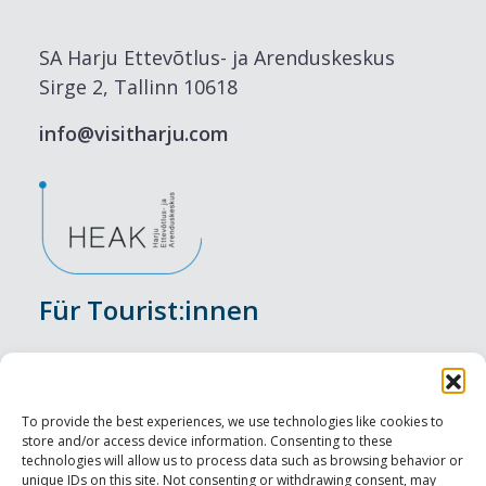
SA Harju Ettevõtlus- ja Arenduskeskus
Sirge 2, Tallinn 10618
info@visitharju.com
Für Tourist:innen
Veranstaltungen
Unterkunft
To provide the best experiences, we use technologies like cookies to
store and/or access device information. Consenting to these
Genusserlebnisse
technologies will allow us to process data such as browsing behavior or
unique IDs on this site. Not consenting or withdrawing consent, may